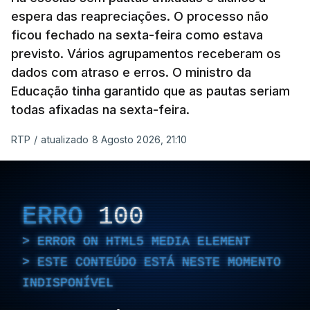
espera das reapreciações. O processo não
ficou fechado na sexta-feira como estava
previsto. Vários agrupamentos receberam os
dados com atraso e erros. O ministro da
Educação tinha garantido que as pautas seriam
todas afixadas na sexta-feira.
RTP
/
atualizado 8 Agosto 2026, 21:10
ERRO
100
ERROR ON HTML5 MEDIA ELEMENT
ESTE CONTEÚDO ESTÁ NESTE MOMENTO
INDISPONÍVEL