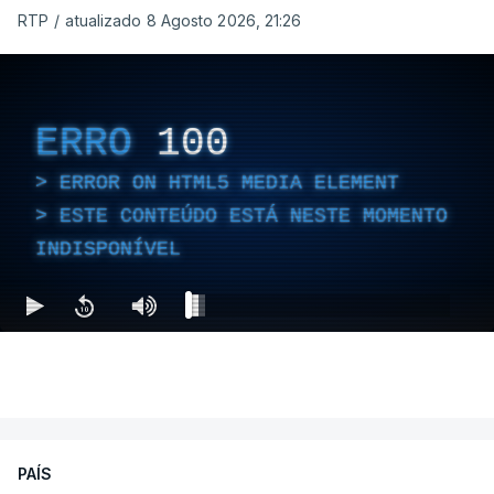
RTP
/
atualizado 8 Agosto 2026, 21:26
ERRO
100
ERROR ON HTML5 MEDIA ELEMENT
ESTE CONTEÚDO ESTÁ NESTE MOMENTO
INDISPONÍVEL
PAÍS