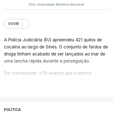
Foto: Autoridade Marítima Nacional
OUVIR
A Polícia Judiciária (PJ) apreendeu 421 quilos de
cocaína ao largo de Sines. O conjunto de fardos de
droga tinham acabado de ser lançados ao mar de
uma lancha rápida durante a perseguição.
Em comunicado, a PJ avança que a lancha
suspeita foi detetada em alto mar, cerca de 60
milhas náuticas ao largo de Sines.
VER MAIS
A apreensão aconteceu na tarde desta sexta-feira,
desencadeando uma ação de prevenção
POLÍTICA