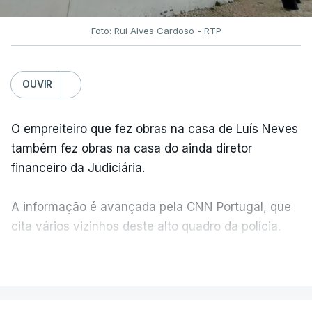
Foto: Rui Alves Cardoso - RTP
OUVIR
O empreiteiro que fez obras na casa de Luís Neves
também fez obras na casa do ainda diretor
financeiro da Judiciária.
A informação é avançada pela CNN Portugal, que
cita vários vizinhos deste alto quadro da polícia.
VER MAIS
Foi o diretor financeiro, Álvaro Pires, que assumiu a
responsabilidade de sugerir as instalações da
Construbarcelos para acolher um atrelado