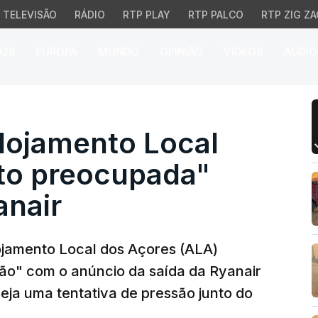
TELEVISÃO
RÁDIO
RTP PLAY
RTP PALCO
RTP ZIG ZA
026
EUROPA
MUNDO
OPINIÃO
VÍDEOS
ÁUDIO
jamento Local dos Açor
lojamento Local
to preocupada"
anair
ojamento Local dos Açores (ALA)
ão" com o anúncio da saída da Ryanair
seja uma tentativa de pressão junto do