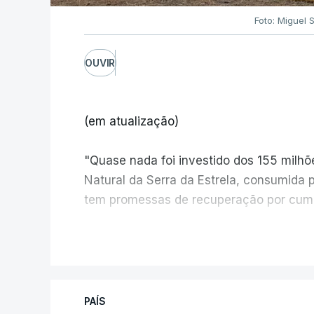
Foto: Miguel 
OUVIR
(em atualização)
"Quase nada foi investido dos 155 milh
Natural da Serra da Estrela, consumida 
tem promessas de recuperação por cump
V
PAÍS