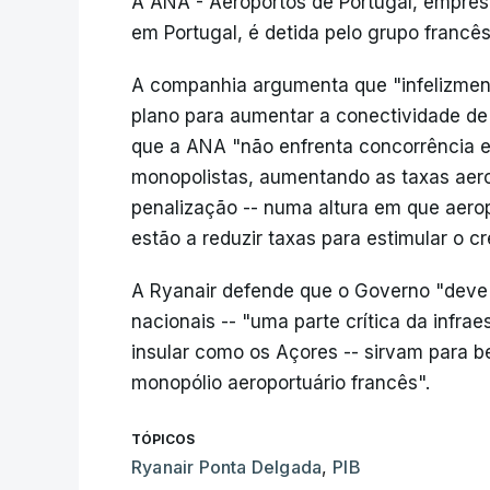
A ANA - Aeroportos de Portugal, empresa
em Portugal, é detida pelo grupo francês
A companhia argumenta que "infelizmen
plano para aumentar a conectividade de
que a ANA "não enfrenta concorrência em
monopolistas, aumentando as taxas aer
penalização -- numa altura em que aero
estão a reduzir taxas para estimular o c
A Ryanair defende que o Governo "deve i
nacionais -- "uma parte crítica da infra
insular como os Açores -- sirvam para b
monopólio aeroportuário francês".
TÓPICOS
Ryanair Ponta Delgada
,
PIB