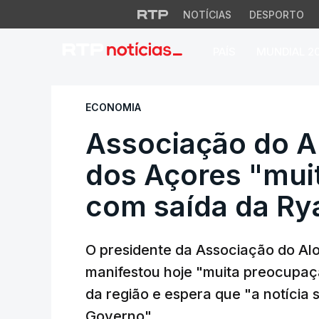
NOTÍCIAS
DESPORTO
PAÍS
MUNDIAL 2
Associação do Alo
ECONOMIA
Associação do A
dos Açores "mui
com saída da Ry
O presidente da Associação do Al
manifestou hoje "muita preocupaç
da região e espera que "a notícia 
Governo".