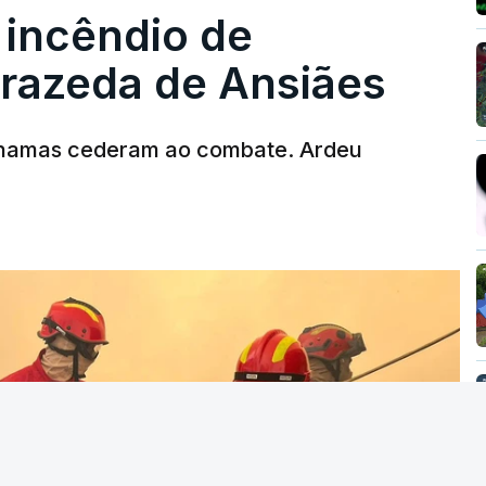
 incêndio de
T
rrazeda de Ansiães
MENTO INDISPONÍVEL
chamas cederam ao combate. Ardeu