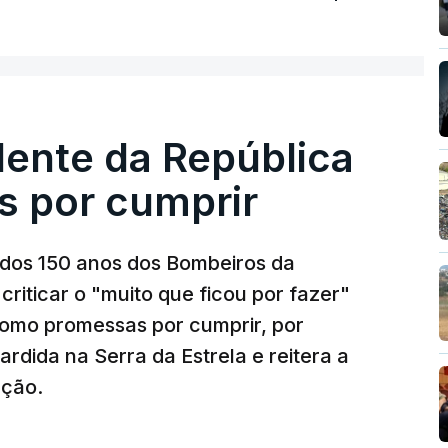
dente da República
s por cumprir
os 150 anos dos Bombeiros da
riticar o "muito que ficou por fazer"
como promessas por cumprir, por
rdida na Serra da Estrela e reitera a
nção.