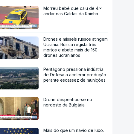
Morreu bebé que caiu de 4.º
andar nas Caldas da Rainha
Drones e mísseis russos atingem
Ucrânia. Rússia regista três
mortos e abate mais de 150
drones ucranianos
Pentágono pressiona indústria
de Defesa a acelerar produção
perante escassez de munições
Drone despenhou-se no
nordeste da Bulgária
Mais do que um navio de luxo.