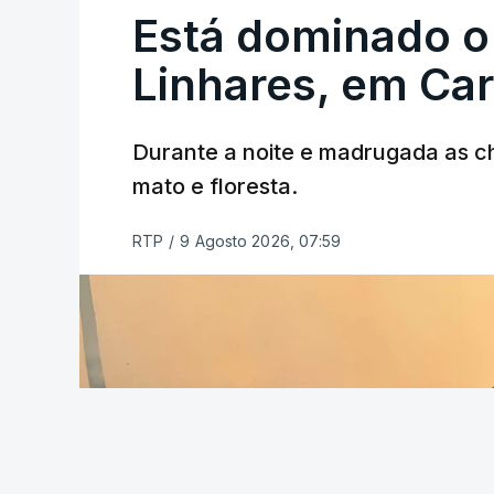
Está dominado o
ERRO
100
ERROR ON HTML5 MEDIA ELEMEN
Linhares, em Ca
ESTE CONTEÚDO ESTÁ NESTE MO
Durante a noite e madrugada as 
mato e floresta.
RTP
/
9 Agosto 2026, 07:59