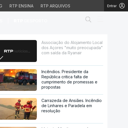
G
RTP ENSINA
RTP ARQUIVOS
Entrar
Abrir campo de
|
S
RTP
DESPORTO
es "muito preocupada" 
Associação do Alojamento Local
dos Açores "muito preocupada"
com saída da Ryanair
Incêndios. Presidente da
República critica falta de
cumprimento de promessas e
propostas
Carrazeda de Ansiães. Incêndio
de Linhares e Paradela em
resolução