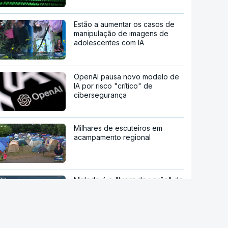
Estão a aumentar os casos de
manipulação de imagens de
adolescentes com IA
OpenAI pausa novo modelo de
IA por risco "crítico" de
cibersegurança
Milhares de escuteiros em
acampamento regional
Moledo é o "lugar de verão" de
milhares de pessoas