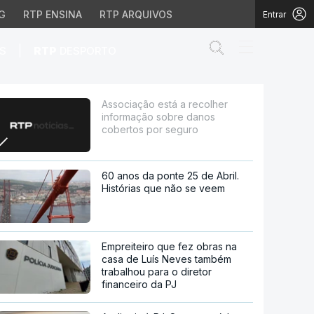
G
RTP ENSINA
RTP ARQUIVOS
Entrar
Abrir campo de
|
S
RTP
DESPORTO
bre danos cobertos por
Associação está a recolher
informação sobre danos
cobertos por seguro
60 anos da ponte 25 de Abril.
Histórias que não se veem
Empreiteiro que fez obras na
casa de Luís Neves também
trabalhou para o diretor
financeiro da PJ