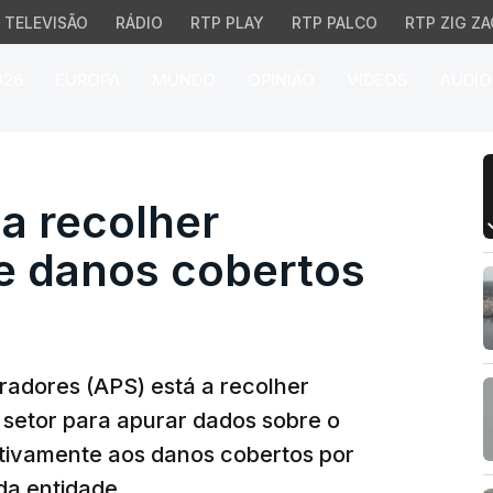
TELEVISÃO
RÁDIO
RTP PLAY
RTP PALCO
RTP ZIG ZA
026
EUROPA
MUNDO
OPINIÃO
VÍDEOS
ÁUDIO
 recolher informação so
a recolher
e danos cobertos
adores (APS) está a recolher
 setor para apurar dados sobre o
ativamente aos danos cobertos por
 da entidade.