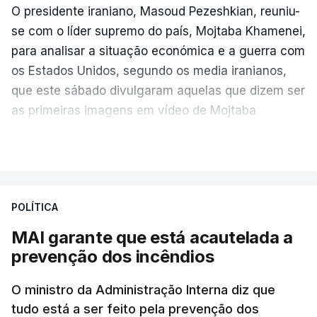
O presidente iraniano, Masoud Pezeshkian, reuniu-
se com o líder supremo do país, Mojtaba Khamenei,
para analisar a situação económica e a guerra com
os Estados Unidos, segundo os media iranianos,
que este sábado divulgaram aquelas que dizem ser
as primeiras imagens em vídeo de Mojtaba
Khamenei desde o início da guerra.
VER MAIS
O vídeo de 12 segundos, sem aúdio, data ou local
de gravação, foi colocado pela agência de notícias
Mehr na rede social Telegram, como aquilo que
POLÍTICA
pode ser considerada uma resposta à imprensa
MAI garante que está acautelada a
israelita, que nos últimos tempos vem dando conta
prevenção dos incêndios
de que o líder supremo iraniano estará em estado
crítico na sequência do bombardeamento que no
O ministro da Administração Interna diz que
último dia de fevereiro passado matou o pai, o
tudo está a ser feito pela prevenção dos