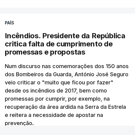
de um encontro entre o presidente Masoud
Pezeshkian e o ayatollah Khamenei que,
PAÍS
assinalando o início do terceiro ano de Pezeshkian
à frente do governo, teve na agenda o conflito
Incêndios. Presidente da República
armado com os Estados Unidos e Israel, além das
critica falta de cumprimento de
questões económicas de um país em guerra que
promessas e propostas
se confronta agora com uma inflação de 88%.
Num discurso nas comemorações dos 150 anos
De acordo com a informação oficial, que não indica
dos Bombeiros da Guarda, António José Seguro
onde ou quando decorreu a reunião, Khamenei e
veio criticar o "muito que ficou por fazer"
Pezeshkian discutiram ainda formas de garantir
desde os incêndios de 2017, bem como
recursos e gerir as despesas "em riais, divisas e
promessas por cumprir, por exemplo, na
energia", bem como sobre a cooperação
recuperação da área ardida na Serra da Estrela
económica com parceiros estrangeiros.
e reitera a necessidade de apostar na
prevenção.
Para os Estados Unidos seguiu ainda um recado: