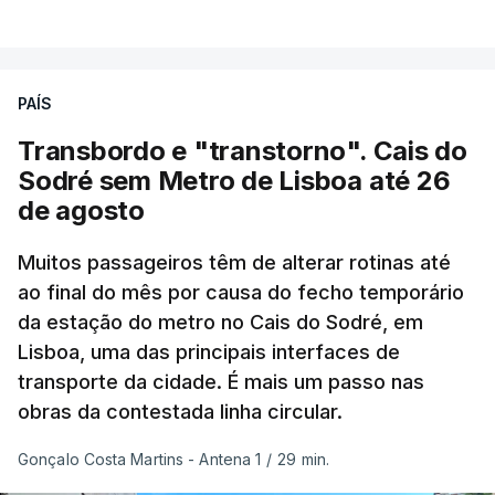
VER MAIS
junho-julho mais quente já registado
,
e julho
apresentou a terceira e a quarta ondas de calor
desde maio, marcando uma sequência
PAÍS
excecional de calor extremo neste verão.
Transbordo e "transtorno". Cais do
Embora estas tenham sido menos intensas do que
Sodré sem Metro de Lisboa até 26
as ondas de calor de junho, a sequência geral de
de agosto
ondas de calor desde maio permanece excecional
para a região.
Muitos passageiros têm de alterar rotinas até
ao final do mês por causa do fecho temporário
da estação do metro no Cais do Sodré, em
São os dados do mais recente relatório do
Lisboa, uma das principais interfaces de
Copernicus, o sistema de Observação da Terra
transporte da cidade. É mais um passo nas
do programa espacial da União Europeia.
obras da contestada linha circular.
Samantha Burgess, Líder Estratégica para o Clima
Gonçalo Costa Martins - Antena 1
/
29 min.
no Centro Europeu de Previsões Meteorológicas de