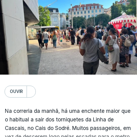
Médio Prazo, reforça que "julho de 2026 foi o
terceiro mês consecutivo de calor excecional na
Europa Ocidental, elevando a temperatura
combinada de junho e julho a um novo recorde
para a região”.
OUVIR
Na correria da manhã, há uma enchente maior que
o habitual a sair dos torniquetes da Linha de
Cascais, no Cais do Sodré. Muitos passageiros, em
vez de descerem logo pelas escadas para o metro,