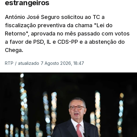
estrangeiros
um passo na direção certa", argumenta o
António José Seguro solicitou ao TC a
Presidente da República.
fiscalização preventiva da chama "Lei do
Retorno", aprovada no mês passado com votos
Assegurar que "ninguém é
a favor de PSD, IL e CDS-PP e a abstenção do
prejudicado"
Chega.
RTP
/
atualizado 7 Agosto 2026, 18:47
O Preisdente deixa, no entanto, deixa alguns
avisos:
uma reforma desta dimensão "deve ter
como primeiro critério a proteção das pessoas"
e "nenhum processo de simplificação pode
traduzir-se numa diminuição da proteção
social".
António José Seguro vinca que se
deverá