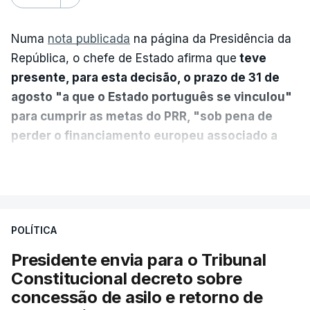
Numa
nota publicada
na página da Presidência da
República, o chefe de Estado afirma que
teve
presente, para esta decisão, o prazo de 31 de
agosto "a que o Estado português se vinculou"
para cumprir as metas do PRR, "sob pena de
perder o financiamento europeu associado a
essa reforma específica".
VER MAIS
António José Seguro entende que a reforma reúne
treze apoios sociais "num só" e pretende "tornar o
POLÍTICA
sistema mais simples, mais justo e transparente".
Presidente envia para o Tribunal
"Sempre que seja possível reduzir burocracias,
Constitucional decreto sobre
eliminar sobreposições e garantir que os apoios
concessão de asilo e retorno de
chegam a quem mais necessita, estaremos a dar