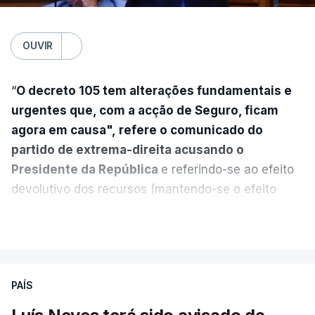
OUVIR
“
O decreto 105 tem alterações fundamentais e
urgentes que, com a acção de Seguro, ficam
agora em causa", refere o comunicado do
partido de extrema-direita acusando o
Presidente da República
e referindo-se ao efeito
devolutivo dos recursos (mantendo-se o efeito
suspensivo) e o aumento do prazo para detenção
VER MAIS
em centro de acolhimento temporário.
Chega refere ainda que Seguro tem reservas
PAÍS
quanto à possibilidade de expulsar do país
cidadãos adultos em situação ilegal, se