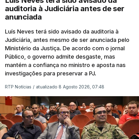
Luís Neves terá sido avisado da
tiverem filhos menores.
auditoria à Judiciária antes de ser
anunciada
“Com esta acção de Seguro, sendo atingido o
prazo de 60 dias, os imigrantes terão que ser
Luís Neves terá sido avisado da auditoria à
Judiciária, antes mesmo de ser anunciada pelo
libertados,
ainda que os seus pedidos de asilo
Ministério da Justiça. De acordo com o jornal
tenham sido rejeitados pelas autoridades
Público, o governo admite desgaste, mas
competentes”, referem.
mantém a confiança no ministro e aposta nas
investigações para preservar a PJ.
“Isto é de uma enorme irresponsabilidade
e
muito injusto para aqueles cidadãos estrangeiros
RTP Notícias
/
atualizado 8 Agosto 2026, 07:48
que cumpriram efetivamente todos os passos para
poderem entrar e residir legalmente em Portugal”,
acrescenta, concluindo que
“são exactamente
este tipo de actos políticos irresponsáveis que
produzem o designado efeito de chamada, ou
por outras palavras, são estes buracos na lei