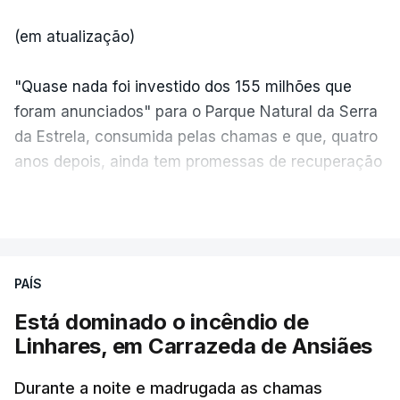
(em atualização)
"Quase nada foi investido dos 155 milhões que
foram anunciados" para o Parque Natural da Serra
da Estrela, consumida pelas chamas e que, quatro
anos depois, ainda tem promessas de recuperação
por cumprir.
VER MAIS
ERRO
100
PAÍS
ERROR ON HTML5 MEDIA ELEMENT
Está dominado o incêndio de
Linhares, em Carrazeda de Ansiães
ESTE CONTEÚDO ESTÁ NESTE
MOMENTO INDISPONÍVEL
Durante a noite e madrugada as chamas