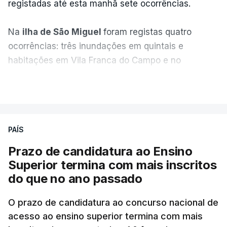
registadas até esta manhã sete ocorrências.
Na
ilha de São Miguel
foram registas quatro
ocorrências: três inundações em quintais e
habitações em Vila Franca do Campo e no
Nordeste uma inundação numa casa.
VER MAIS
Em
São Jorge
houve duas: na freguesia da
Urzelina, no concelho de Velas, foi registada uma
PAÍS
inundação numa habitação e houve um
deslizamento de terras numa estrada nos Nortes,
Prazo de candidatura ao Ensino
que entretanto já foi parcialmente desobstruída.
Superior termina com mais inscritos
do que no ano passado
Na
Terceira
, na Praia da Vitória, o mau tempo
deixou o parque de campismo sem condições
O prazo de candidatura ao concurso nacional de
acesso ao ensino superior termina com mais
foram por isso realojadas 67 pessoas no parque de