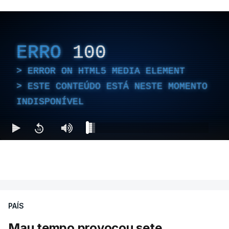
ERRO
100
ERROR ON HTML5 MEDIA ELEMENT
ESTE CONTEÚDO ESTÁ NESTE MOMENTO
INDISPONÍVEL
PAÍS
Mau tempo provocou sete