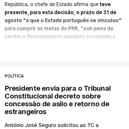
República, o chefe de Estado afirma que
teve
presente, para esta decisão, o prazo de 31 de
agosto "a que o Estado português se vinculou"
para cumprir as metas do PRR, "sob pena de
perder o financiamento europeu associado a
essa reforma específica".
VER MAIS
António José Seguro entende que a reforma reúne
treze apoios sociais "num só" e pretende "tornar o
POLÍTICA
sistema mais simples, mais justo e transparente".
Presidente envia para o Tribunal
"Sempre que seja possível reduzir burocracias,
Constitucional decreto sobre
eliminar sobreposições e garantir que os apoios
concessão de asilo e retorno de
chegam a quem mais necessita, estaremos a dar
estrangeiros
um passo na direção certa", argumenta o
António José Seguro solicitou ao TC a
Presidente da República.