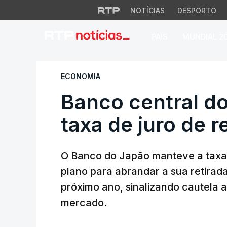
NOTÍCIAS
DESPORTO
PAÍS
MUNDIAL 2
Banco central do J
ECONOMIA
Banco central d
taxa de juro de r
O Banco do Japão manteve a taxa 
plano para abrandar a sua retirada
próximo ano, sinalizando cautela 
mercado.