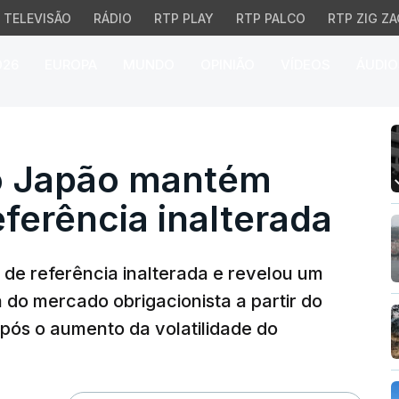
TELEVISÃO
RÁDIO
RTP PLAY
RTP PALCO
RTP ZIG ZA
026
EUROPA
MUNDO
OPINIÃO
VÍDEOS
ÁUDIO
apão mantém taxa de jur
o Japão mantém
eferência inalterada
de referência inalterada e revelou um
 do mercado obrigacionista a partir do
após o aumento da volatilidade do