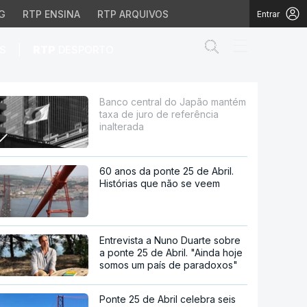
G
RTP ENSINA
RTP ARQUIVOS
Entrar
Abrir campo de
|
S
RTP
DESPORTO
o de referência inalte
Banco central do Japão mantém
taxa de juro de referência
inalterada
60 anos da ponte 25 de Abril.
Histórias que não se veem
Entrevista a Nuno Duarte sobre
a ponte 25 de Abril. "Ainda hoje
somos um país de paradoxos"
Ponte 25 de Abril celebra seis