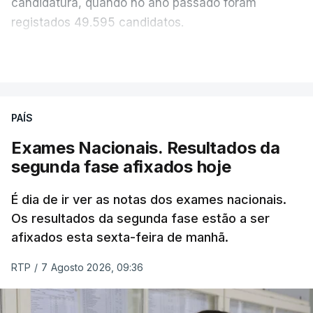
candidatura, quando no ano passado foram
registados 49.595 candidatos.
"Os resultados da 1ª fase do concurso nacional de
VER MAIS
acesso mostram que em 2026 se registou o
número mais elevado de candidatos nos últimos 30
anos, exceto nos anos da pandemia de Covid-19,
PAÍS
durante os quais foram adotadas regras
Exames Nacionais. Resultados da
excecionais para a conclusão do ensino
segunda fase afixados hoje
secundário e para a utilização de exames
nacionais como provas de ingresso", refere o
É dia de ir ver as notas dos exames nacionais.
Ministério da Educação, Ciência e Inovação (MECI)
Os resultados da segunda fase estão a ser
em comunicado.
afixados esta sexta-feira de manhã.
O MECI salienta que, sendo afixados hoje os
RTP
/
7 Agosto 2026, 09:36
resultados dos processos de reapreciação dos
Exames Nacionais do Ensino Secundário realizados