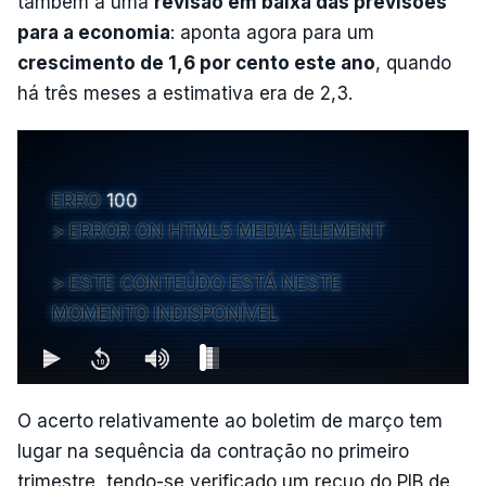
também a uma
revisão em baixa das previsões
para a economia
: aponta agora para um
crescimento de 1,6 por cento este ano
, quando
há três meses a estimativa era de 2,3.
ERRO
100
ERROR ON HTML5 MEDIA ELEMENT
ESTE CONTEÚDO ESTÁ NESTE
MOMENTO INDISPONÍVEL
O acerto relativamente ao boletim de março tem
lugar na sequência da contração no primeiro
trimestre, tendo-se verificado um recuo do PIB de