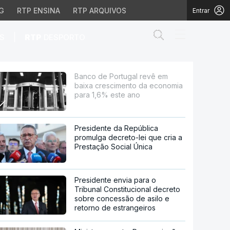
G
RTP ENSINA
RTP ARQUIVOS
Entrar
Abrir campo de
|
S
RTP
DESPORTO
ento da economia para 
Banco de Portugal revê em
baixa crescimento da economia
para 1,6% este ano
Presidente da República
promulga decreto-lei que cria a
Prestação Social Única
Presidente envia para o
Tribunal Constitucional decreto
sobre concessão de asilo e
retorno de estrangeiros