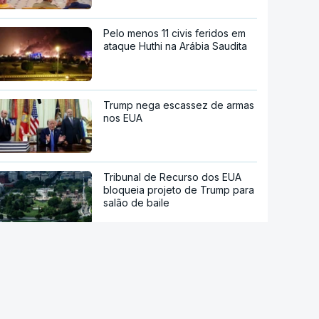
Pelo menos 11 civis feridos em
ataque Huthi na Arábia Saudita
Trump nega escassez de armas
nos EUA
Tribunal de Recurso dos EUA
bloqueia projeto de Trump para
salão de baile
"O rosto foi desfigurado".
Regime talibã inaugurou uma
nova era de mulheres
assassinadas