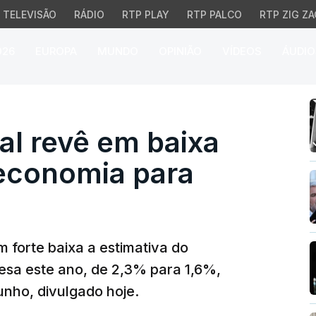
TELEVISÃO
RÁDIO
RTP PLAY
RTP PALCO
RTP ZIG ZA
026
EUROPA
MUNDO
OPINIÃO
VÍDEOS
ÁUDIO
 revê em baixa crescim
al revê em baixa
economia para
 forte baixa a estimativa do
sa este ano, de 2,3% para 1,6%,
nho, divulgado hoje.