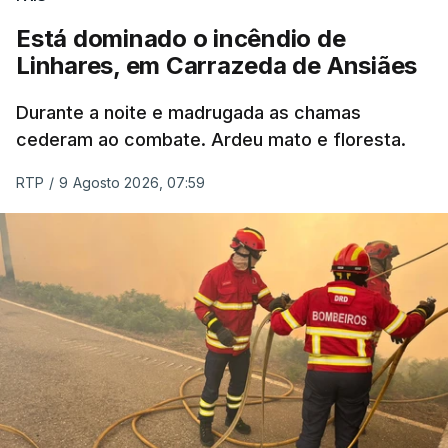
ERROR ON HTML5 MEDIA ELEMENT
Está dominado o incêndio de
Linhares, em Carrazeda de Ansiães
ESTE CONTEÚDO ESTÁ NESTE
MOMENTO INDISPONÍVEL
Durante a noite e madrugada as chamas
cederam ao combate. Ardeu mato e floresta.
RTP
/
9 Agosto 2026, 07:59