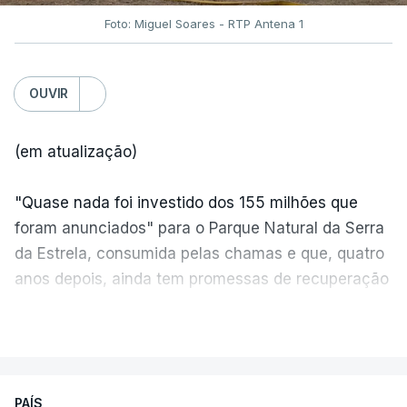
Foto: Miguel Soares - RTP Antena 1
OUVIR
(em atualização)
"Quase nada foi investido dos 155 milhões que
foram anunciados" para o Parque Natural da Serra
da Estrela, consumida pelas chamas e que, quatro
anos depois, ainda tem promessas de recuperação
por cumprir.
VER MAIS
ERRO
100
PAÍS