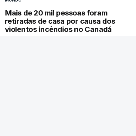
Mais de 20 mil pessoas foram
retiradas de casa por causa dos
violentos incêndios no Canadá
Milhares de pessoas têm ordem de evacuação.
O governo da província declarou o estado de
emergência por causa de dezenas de incêndios
florestais que estão descontrolados.
RTP
/
9 Agosto 2026, 08:03