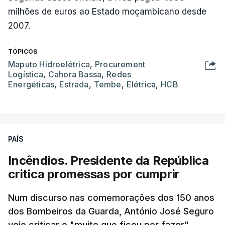
milhões de euros ao Estado moçambicano desde
2007.
TÓPICOS
Maputo Hidroelétrica
,
Procurement
Logística
,
Cahora Bassa
,
Redes
Energéticas
,
Estrada
,
Tembe
,
Elétrica
,
HCB
PAÍS
Incêndios. Presidente da República
critica promessas por cumprir
Num discurso nas comemorações dos 150 anos
dos Bombeiros da Guarda, António José Seguro
veio criticar o "muito que ficou por fazer"