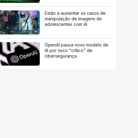
Estão a aumentar os casos de
manipulação de imagens de
adolescentes com IA
OpenAI pausa novo modelo de
IA por risco "crítico" de
cibersegurança
Milhares de escuteiros em
acampamento regional
Moledo é o "lugar de verão" de
milhares de pessoas