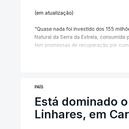
(em atualização)
"Quase nada foi investido dos 155 milh
Natural da Serra da Estrela, consumida 
tem promessas de recuperação por cump
V
PAÍS
Está dominado o
ERRO
100
ERROR ON HTML5 MEDIA ELEMEN
Linhares, em Ca
ESTE CONTEÚDO ESTÁ NESTE MO