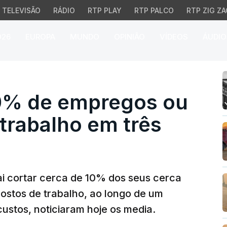
TELEVISÃO
RÁDIO
RTP PLAY
RTP PALCO
RTP ZIG ZA
026
EUROPA
MUNDO
OPINIÃO
VÍDEOS
ÁUDIO
% de empregos ou 2.000 
10% de empregos ou
trabalho em três
ai cortar cerca de 10% dos seus cerca
postos de trabalho, ao longo de um
custos, noticiaram hoje os media.