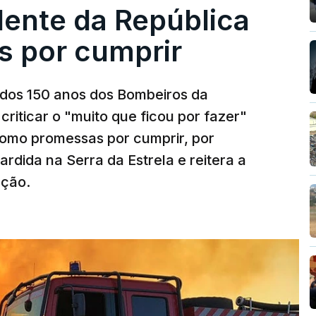
dente da República
s por cumprir
os 150 anos dos Bombeiros da
riticar o "muito que ficou por fazer"
como promessas por cumprir, por
rdida na Serra da Estrela e reitera a
nção.