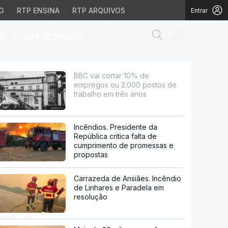
G
RTP ENSINA
RTP ARQUIVOS
Entrar
Abrir campo de
|
S
RTP
DESPORTO
postos de trabalho em 
BBC vai cortar 10% de
empregos ou 2.000 postos de
trabalho em três anos
Incêndios. Presidente da
República critica falta de
cumprimento de promessas e
propostas
Carrazeda de Ansiães. Incêndio
de Linhares e Paradela em
resolução