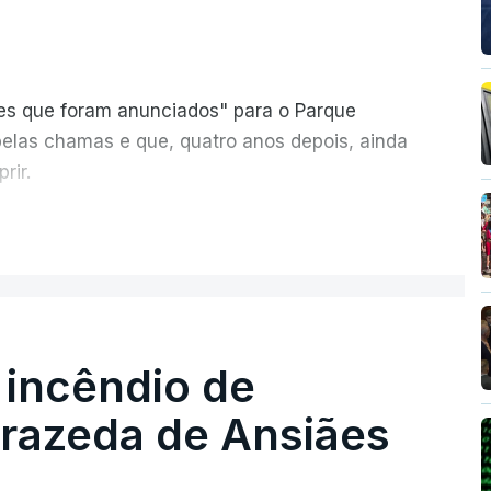
ões que foram anunciados" para o Parque
pelas chamas e que, quatro anos depois, ainda
rir.
ER MAIS
 incêndio de
T
rrazeda de Ansiães
MENTO INDISPONÍVEL