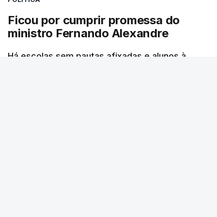
Ficou por cumprir promessa do
ministro Fernando Alexandre
Há escolas sem pautas afixadas e alunos à
espera das reapreciações. O processo não
ficou fechado na sexta-feira como estava
previsto. Vários agrupamentos receberam os
dados com atraso e erros. O ministro da
Educação tinha garantido que as pautas seriam
todas afixadas na sexta-feira.
RTP
/
atualizado 8 Agosto 2026, 21:10
ERRO
100