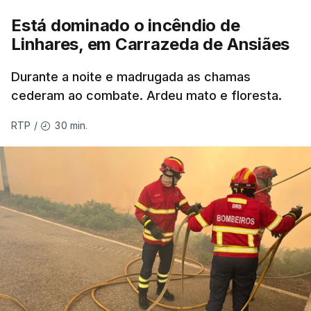
Está dominado o incêndio de
ERRO
100
Linhares, em Carrazeda de Ansiães
ERROR ON HTML5 MEDIA ELEMENT
Durante a noite e madrugada as chamas
ESTE CONTEÚDO ESTÁ NESTE
cederam ao combate. Ardeu mato e floresta.
MOMENTO INDISPONÍVEL
30 min.
RTP
/
As autoridades canadianas estimam que vai levar
dias ou semanas para controlar o fogo. Mais de
dois mil operacionais estão no terreno no combate
às chamas.