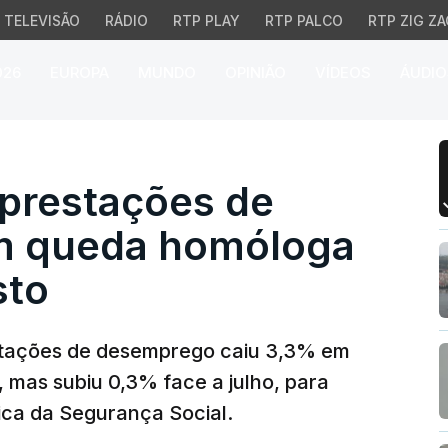
TELEVISÃO
RÁDIO
RTP PLAY
RTP PALCO
RTP ZIG ZA
026
EUROPA
MUNDO
OPINIÃO
VÍDEOS
ÁUDIO
prestações de desempr
 prestações de
m queda homóloga
sto
estações de desemprego caiu 3,3% em
 mas subiu 0,3% face a julho, para
tica da Segurança Social.