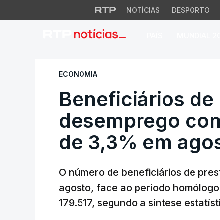
NOTÍCIAS
DESPORTO
PAÍS
MUNDIAL 2
Beneficiários de 
ECONOMIA
Beneficiários de
desemprego co
de 3,3% em ago
O número de beneficiários de pr
agosto, face ao período homólogo,
179.517, segundo a síntese estatís