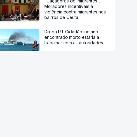
"Caçadores de imigrantes".
Moradores incentivam à
violência contra migrantes nos
bairros de Ceuta
Droga PJ. Cidadão indiano
encontrado morto estaria a
trabalhar com as autoridades
Conselho da Paz de Trump
emitiu contrato para construção
de base militar
Ataque ucraniano à Rússia com
número recorde de drones
Teerão anuncia acordo com
Omã sobre nova rota no estreito
de Ormuz