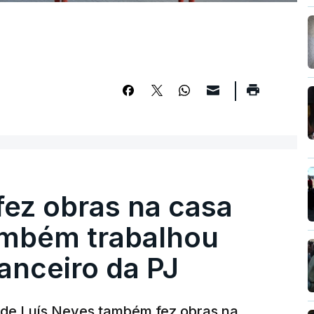
fez obras na casa
ambém trabalhou
nanceiro da PJ
a de Luís Neves também fez obras na