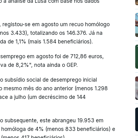
o a análise da Lusa com base nos dados
, registou-se em agosto um recuo homólogo
os 3.433), totalizando os 146.376. Já na
 de 1,1% (mais 1.584 beneficiários).
esemprego em agosto foi de 712,86 euros,
va de 8,2%", nota ainda o GEP.
o subsídio social de desemprego inicial
o mesmo mês do ano anterior (menos 1.298
ace a julho (um decréscimo de 144
go subsequente, este abrangeu 19.953 em
 homóloga de 4% (menos 833 beneficiários) e
menos 417 beneficiários).