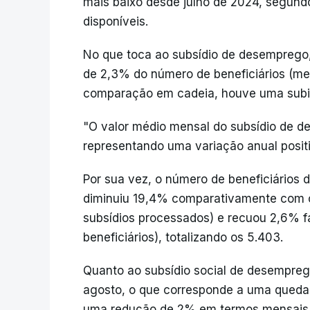
mais baixo desde julho de 2024, segund
disponíveis.
No que toca ao subsídio de desemprego
de 2,3% do número de beneficiários (men
comparação em cadeia, houve uma subida
"O valor médio mensal do subsídio de d
representando uma variação anual positi
Por sua vez, o número de beneficiários d
diminuiu 19,4% comparativamente com 
subsídios processados) e recuou 2,6% f
beneficiários), totalizando os 5.403.
Quanto ao subsídio social de desempre
agosto, o que corresponde a uma queda
uma redução de 2% em termos mensais (