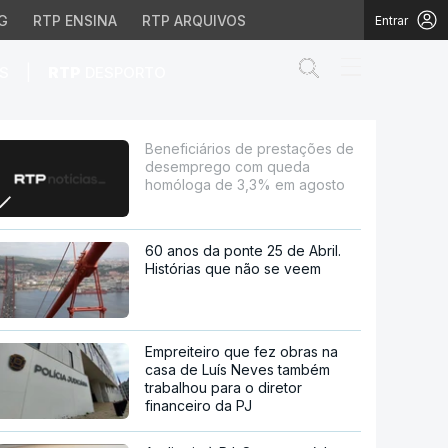
G
RTP ENSINA
RTP ARQUIVOS
Entrar
Abrir campo de
|
S
RTP
DESPORTO
ego com queda homólog
Beneficiários de prestações de
desemprego com queda
homóloga de 3,3% em agosto
60 anos da ponte 25 de Abril.
Histórias que não se veem
Empreiteiro que fez obras na
casa de Luís Neves também
trabalhou para o diretor
financeiro da PJ