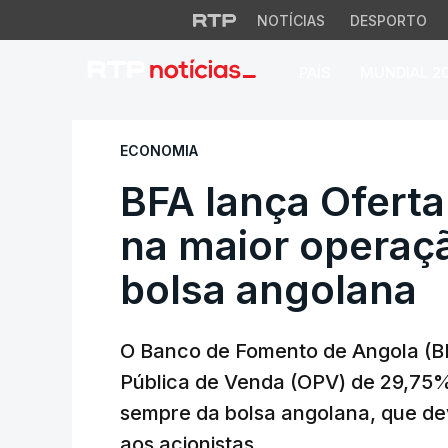
NOTÍCIAS
DESPORTO
PAÍS
MUNDIAL 2
BFA lança Oferta P
ECONOMIA
BFA lança Oferta
na maior operaçã
bolsa angolana
O Banco de Fomento de Angola (BF
Pública de Venda (OPV) de 29,75%
sempre da bolsa angolana, que de
aos acionistas.