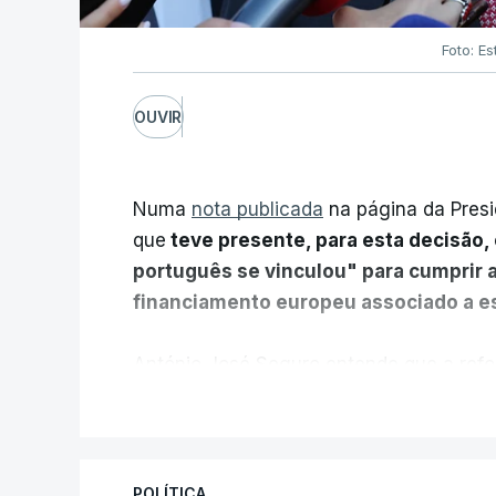
Foto: Es
OUVIR
Numa
nota publicada
na página da Presi
que
teve presente, para esta decisão, 
português se vinculou" para cumprir 
financiamento europeu associado a es
António José Seguro entende que a refo
pretende "tornar o sistema mais simples,
V
"Sempre que seja possível reduzir burocr
os apoios chegam a quem mais necessit
POLÍTICA