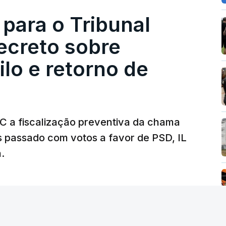
lica.
 para o Tribunal
ecreto sobre
rejudicado"
lo e retorno de
guns avisos:
uma reforma desta dimensão
roteção das pessoas" e "nenhum processo
a diminuição da proteção social".
TC a fiscalização preventiva da chama
s passado com votos a favor de PSD, IL
rá assegurar que "ninguém é prejudicado
.
"
, dando especial atenção a quem vive em
as famílias de menores rendimentos, os idosos
 as prestações sociais são um mecanismo