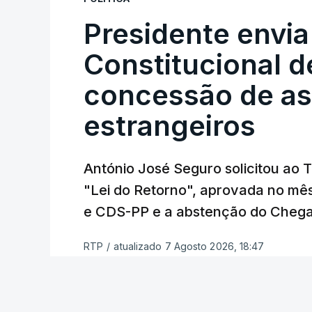
certa", argumenta o Presidente da Repúb
Presidente envia
Constitucional d
Assegurar que "ninguém é p
concessão de asi
estrangeiros
O Preisdente deixa, no entanto, deixa al
"deve ter como primeiro critério a p
de simplificação pode traduzir-se num
António José Seguro solicitou ao 
"Lei do Retorno", aprovada no mê
António José Seguro vinca que se
deve
e CDS-PP e a abstenção do Chega
face à situação de que hoje beneficia
situações "de maior fragilidade", como 
RTP
/
atualizado 7 Agosto 2026, 18:47
ou pessoas com deficiência.
O Presidente da República sublinha que