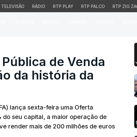
TELEVISÃO
RÁDIO
RTP PLAY
RTP PALCO
RTP ZIG ZA
026
EUROPA
MUNDO
OPINIÃO
VÍDEOS
ÁUDIO
ública de Venda na mai
 Pública de Venda
o da história da
A) lança sexta-feira uma Oferta
 do seu capital, a maior operação de
ve render mais de 200 milhões de euros