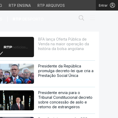
G
RTP ENSINA
RTP ARQUIVOS
Entrar
Abrir campo de
|
S
RTP
DESPORTO
or operação da história
BFA lança Oferta Pública de
Venda na maior operação da
história da bolsa angolana
Presidente da República
promulga decreto-lei que cria a
Prestação Social Única
Presidente envia para o
Tribunal Constitucional decreto
sobre concessão de asilo e
retorno de estrangeiros