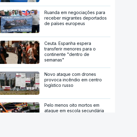
Ruanda em negociações para
receber migrantes deportados
de países europeus
Ceuta. Espanha espera
transferir menores para o
continente "dentro de
semanas"
Novo ataque com drones
provoca incêndio em centro
logístico russo
Pelo menos oito mortos em
ataque em escola secundária
perto de Banguecoque
Ondas de calor já provocaram