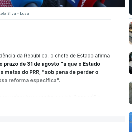
tela Silva - Lusa
dência da República, o chefe de Estado afirma
o prazo de 31 de agosto "a que o Estado
as metas do PRR, "sob pena de perder o
sa reforma específica".
rma reúne treze apoios sociais "num só" e
 mais justo e transparente".
ER MAIS
acias, eliminar sobreposições e garantir que
a, estaremos a dar um passo na direção