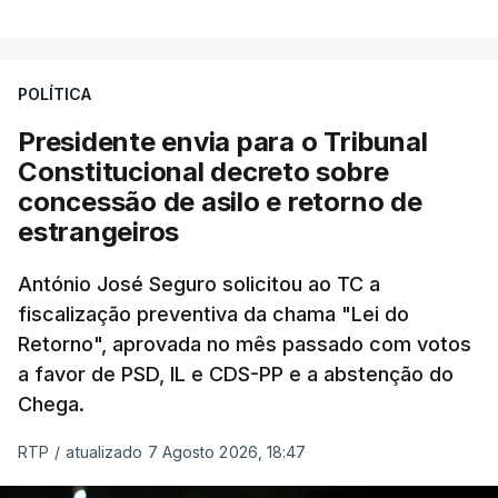
António José Seguro entende que a reforma reúne
treze apoios sociais "num só" e pretende "tornar o
POLÍTICA
sistema mais simples, mais justo e transparente".
Presidente envia para o Tribunal
"Sempre que seja possível reduzir burocracias,
Constitucional decreto sobre
eliminar sobreposições e garantir que os apoios
concessão de asilo e retorno de
chegam a quem mais necessita, estaremos a dar
estrangeiros
um passo na direção certa", argumenta o
António José Seguro solicitou ao TC a
Presidente da República.
fiscalização preventiva da chama "Lei do
Retorno", aprovada no mês passado com votos
Assegurar que "ninguém é
a favor de PSD, IL e CDS-PP e a abstenção do
prejudicado"
Chega.
RTP
/
atualizado 7 Agosto 2026, 18:47
O Preisdente deixa, no entanto, deixa alguns