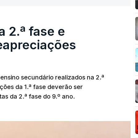
 2.ª fase e
reapreciações
ensino secundário realizados na 2.ª
ções da 1.ª fase deverão ser
as da 2.ª fase do 9.º ano.