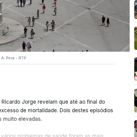
tre 03 e 08 de setembro.
 A. Pina - RTP
idaturas ao ensino superior termina esta
 Ricardo Jorge revelam que até ao final do
onfirma afixação dos resultados da 2ª fase
excesso de mortalidade. Dois destes episódios
es esta sexta-feira
s muito elevadas.
26, 16:29
vários problemas de saúde foram as mais