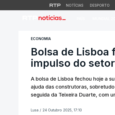
NOTÍCIAS
DESPORTO
PAÍS
MUNDIAL 2
Bolsa de Lisboa fe
ECONOMIA
Bolsa de Lisboa 
impulso do seto
A bolsa de Lisboa fechou hoje a s
ajuda das construtoras, sobretudo
seguida da Teixeira Duarte, com 
Lusa
/
24 Outubro 2025, 17:10