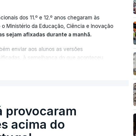
cionais dos 11.º e 12.º anos chegaram às
o o Ministério da Educação, Ciência e Inovação
as sejam afixadas durante a manhã.
mbém enviar aos alunos as versões
ssificadas, à semelhança do que aconteceu
ER MAIS
vas dependia da apresentação de um
artir deste ano, disponibilizar a cópia dos
es para "reforçar a transparência e rigor do
ção eletrónica.
já provocaram
s acima do
.ª fase das provas finais do 9.º ano.
rovas realizadas durante a 1.ª fase, os