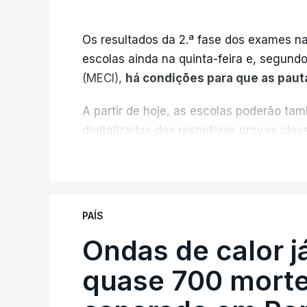
Os resultados da 2.ª fase dos exames na
escolas ainda na quinta-feira e, segund
(MECI),
há condições para que as paut
A partir de hoje, as escolas poderão ta
digitalizadas das respetivas provas cla
durante a 1.ª fase.
V
Em anos anteriores, a consulta das pro
requerimento, mas o Governo decidiu, a p
PAÍS
exames classificados a todos os estudant
processo" devido às falhas na classifica
Ondas de calor 
quase 700 morte
Serão também publicadas as notas da 2
Quanto aos pedidos de reapreciação de p