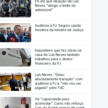
PS diz que situação de Luís
Neves "atingiu o limite do
admissível"
Auditoria à PJ. Seguro saúda
iniciativa da ministra da Justiça
Empreiteiro que fez obras na
casa de Luís Neves também
trabalhou para o diretor
financeiro da PJ
Luís Neves. "Estou
absolutamente tranquilo" com
auditoria à PJ e "não vou ser
julgado" pelo TdC
Há "capacidade para
acomodar". Carris não reforça
Cais do Sodré apesar de corte