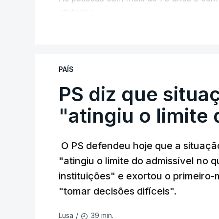
afetadas.
V
TÓPICOS
Só entre os dias 2 e 8 de Julho regist
Exames Notas
aumento de quase 30% em relação ao e
PAÍS
PS diz que situa
"atingiu o limite
O PS defendeu hoje que a situação
"atingiu o limite do admissível n
instituições" e exortou o primeiro
"tomar decisões difíceis".
39 min.
Lusa
/