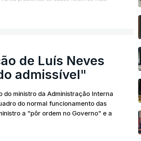
ER MAIS
aram-se mais de 550 óbitos em excesso, um
sperado.
ção de Luís Neves
 do admissível"
 do ministro da Administração Interna
o quadro do normal funcionamento das
-ministro a "pôr ordem no Governo" e a