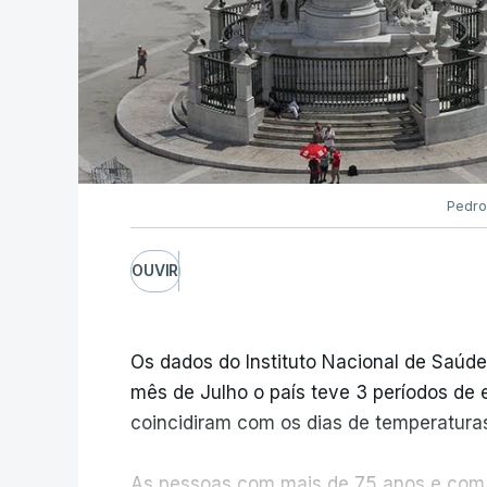
especial de exames, que irá decorrer en
c/Lusa
ARTIGOS RELACIONADOS
Pedro
Prazo para as cand
quinta-feira
OUVIR
6 Agosto 2026, 13:14
Os dados do Instituto Nacional de Saúde
Exames. Governo c
mês de Julho o país teve 3 períodos de 
e das reapreciaçõ
coincidiram com os dias de temperatura
atualizado 6 Agosto 20
As pessoas com mais de 75 anos e com 