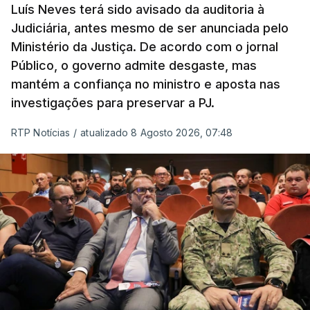
prazo de 60 dias, os imigrantes terão que ser
Luís Neves terá sido avisado da auditoria à
Judiciária, antes mesmo de ser anunciada pelo
libertados,
ainda que os seus pedidos de asilo
Ministério da Justiça. De acordo com o jornal
tenham sido rejeitados pelas autoridades
Público, o governo admite desgaste, mas
competentes”, referem.
mantém a confiança no ministro e aposta nas
investigações para preservar a PJ.
“Isto é de uma enorme irresponsabilidade
e
muito injusto para aqueles cidadãos estrangeiros
RTP Notícias
/
atualizado 8 Agosto 2026, 07:48
que cumpriram efetivamente todos os passos para
poderem entrar e residir legalmente em Portugal”,
acrescenta, concluindo que
“são exactamente
este tipo de actos políticos irresponsáveis que
produzem o designado efeito de chamada, ou
por outras palavras, são estes buracos na lei
que são usados pelas redes de tráfico de seres
humanos para trazer pessoas para a Europa”
.