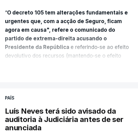
“
O decreto 105 tem alterações fundamentais e
urgentes que, com a acção de Seguro, ficam
agora em causa", refere o comunicado do
partido de extrema-direita acusando o
Presidente da República
e referindo-se ao efeito
devolutivo dos recursos (mantendo-se o efeito
suspensivo) e o aumento do prazo para detenção
VER MAIS
em centro de acolhimento temporário.
Chega refere ainda que Seguro tem reservas
PAÍS
quanto à possibilidade de expulsar do país
cidadãos adultos em situação ilegal, se
Luís Neves terá sido avisado da
tiverem filhos menores.
auditoria à Judiciária antes de ser
anunciada
“Com esta acção de Seguro, sendo atingido o