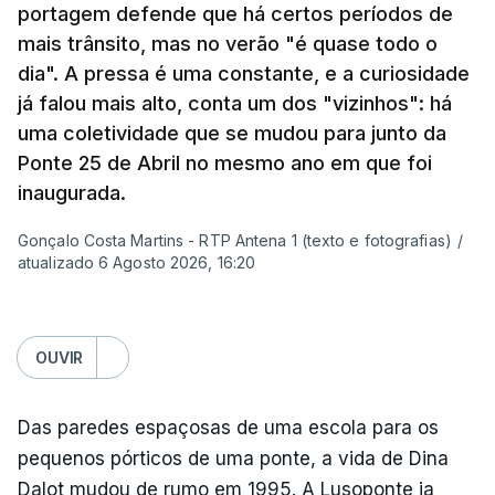
ponte?
portagem defende que há certos períodos de
mais trânsito, mas no verão "é quase todo o
Resposta:
A ponte a mim sempre me fascinou
dia". A pressa é uma constante, e a curiosidade
muito porque é sinónimo de férias. Morava em
já falou mais alto, conta um dos "vizinhos": há
Sintra e na altura, há 40 anos, atravessar a ponte
uma coletividade que se mudou para junto da
para a outra margem era uma aventura. Portanto, a
Ponte 25 de Abril no mesmo ano em que foi
ponte sempre exerceu esse fascínio. Passar a
inaugurada.
ponte era passar para outro mundo. Normalmente,
Gonçalo Costa Martins - RTP Antena 1 (texto e fotografias)
/
um mundo de férias, uma coisa sempre boa.
atualizado 6 Agosto 2026, 16:20
O livro surgiu de histórias que se passavam num
quadro operário, portanto eu precisava de uma
OUVIR
obra grandiosa que fosse incluída nessa história
desses operários. De repente, a ponte estava aqui
Das paredes espaçosas de uma escola para os
mesmo a jeito para eu lhe pegar e, para meu
pequenos pórticos de uma ponte, a vida de Dina
espanto, na ficção ainda ninguém tinha olhado
Dalot mudou de rumo em 1995. A Lusoponte ia