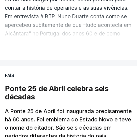
contar a história de operários e as suas vivências.
Em entrevista à RTP, Nuno Duarte conta como se
apercebeu subitamente de que “tudo acontecia em
Alcântara” no Portugal dos anos 60 e de como
poderia incluir esta obra marcante na ficção. Hoje,
VER MAIS
quando passa pelo aço de cor avermelhada que
faz a ligação entre as duas margens do Tejo, sorri
e reconhece como a ponte mudou a sua vida de
PAÍS
forma inesperada, através da literatura.
Ponte 25 de Abril celebra seis
Em
“Pés de Barro”,
lê-se a história ficcionada de
décadas
como se produziu esta grande infraestrutura, à
época, a maior ponte suspensa da Europa. Os
A Ponte 25 de Abril foi inaugurada precisamente
dramas e peripécias diárias dos que a construíram
há 60 anos. Foi emblema do Estado Novo e teve
o nome do ditador. São seis décadas em
dão também o mote para abordar o contexto
períodos diferentes da história do país.
envolvente, num contraste entre o apogeu da