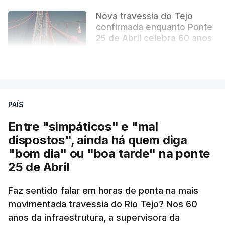
Nova travessia do Tejo
confirmada enquanto Ponte
25 de Abril celebra 60 anos
atualizado 6 Agosto 2026, 13:02
VER MAIS
PAÍS
Entre "simpáticos" e "mal
dispostos", ainda há quem diga
"bom dia" ou "boa tarde" na ponte
25 de Abril
Pergunta: O que é que o levou a querer escrever
Faz sentido falar em horas de ponta na mais
este livro? O que é que o inspirou? Porque é que
movimentada travessia do Rio Tejo? Nos 60
se interessou pela história da construção da
anos da infraestrutura, a supervisora da