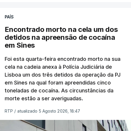
poderá não acontecer.
PAÍS
No domingo, estavam concluídos cerca de 50 por
cento dos mais de 20 mil pedidos de reapreciação,
Encontrado morto na cela um dos
mas Cristina Mota, porta-voz da Missão Escola
detidos na apreensão de cocaína
Pública, tem dúvidas de que o processo esteja
em Sines
concluído a tempo.
Foi esta quarta-feira encontrado morto na sua
cela na cadeia anexa à Polícia Judiciária de
"Durante o fim de semana e nos últimos dias,
Lisboa um dos três detidos da operação da PJ
apercebamo-nos que ainda estão a ser
em Sines na qual foram apreendidas cinco
convocados professores para reapreciações"
,
toneladas de cocaína. As circunstâncias da
disse a professora à agência Lusa.
"Será
morte estão a ser averiguadas.
praticamente impossível termos a totalidade
das reapreciações na sexta-feira".
RTP
/
atualizado 5 Agosto 2026, 18:47
Segundo os docentes, o processo de reapreciação