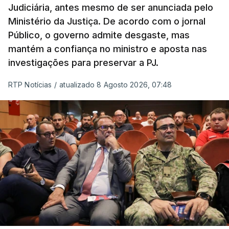
Judiciária, antes mesmo de ser anunciada pelo
libertados,
ainda que os seus pedidos de asilo
Ministério da Justiça. De acordo com o jornal
tenham sido rejeitados pelas autoridades
Público, o governo admite desgaste, mas
competentes”, referem.
mantém a confiança no ministro e aposta nas
investigações para preservar a PJ.
“Isto é de uma enorme irresponsabilidade
e
muito injusto para aqueles cidadãos estrangeiros
RTP Notícias
/
atualizado 8 Agosto 2026, 07:48
que cumpriram efetivamente todos os passos para
poderem entrar e residir legalmente em Portugal”,
acrescenta, concluindo que
“são exactamente
este tipo de actos políticos irresponsáveis que
produzem o designado efeito de chamada, ou
por outras palavras, são estes buracos na lei
que são usados pelas redes de tráfico de seres
humanos para trazer pessoas para a Europa”
.
Termina enfatizando que, como no caso de Ceuta,