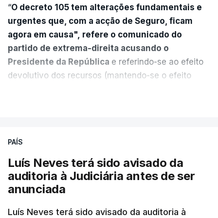
“
O decreto 105 tem alterações fundamentais e
urgentes que, com a acção de Seguro, ficam
agora em causa", refere o comunicado do
partido de extrema-direita acusando o
Presidente da República
e referindo-se ao efeito
devolutivo dos recursos (mantendo-se o efeito
suspensivo) e o aumento do prazo para detenção
VER MAIS
em centro de acolhimento temporário.
Chega refere ainda que Seguro tem reservas
PAÍS
quanto à possibilidade de expulsar do país
cidadãos adultos em situação ilegal, se
Luís Neves terá sido avisado da
tiverem filhos menores.
auditoria à Judiciária antes de ser
anunciada
“Com esta acção de Seguro, sendo atingido o
prazo de 60 dias, os imigrantes terão que ser
Luís Neves terá sido avisado da auditoria à