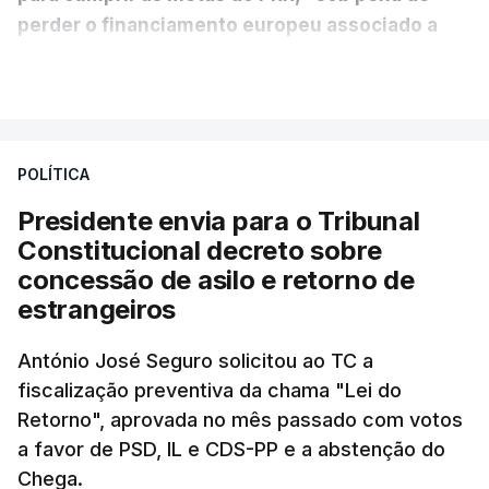
perder o financiamento europeu associado a
essa reforma específica".
VER MAIS
António José Seguro entende que a reforma reúne
treze apoios sociais "num só" e pretende "tornar o
POLÍTICA
sistema mais simples, mais justo e transparente".
Presidente envia para o Tribunal
"Sempre que seja possível reduzir burocracias,
Constitucional decreto sobre
eliminar sobreposições e garantir que os apoios
concessão de asilo e retorno de
chegam a quem mais necessita, estaremos a dar
estrangeiros
um passo na direção certa", argumenta o
António José Seguro solicitou ao TC a
Presidente da República.
fiscalização preventiva da chama "Lei do
Retorno", aprovada no mês passado com votos
Assegurar que "ninguém é
a favor de PSD, IL e CDS-PP e a abstenção do
prejudicado"
Chega.