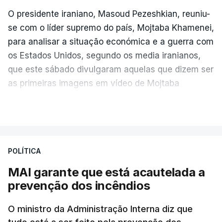
O presidente iraniano, Masoud Pezeshkian, reuniu-
se com o líder supremo do país, Mojtaba Khamenei,
para analisar a situação económica e a guerra com
os Estados Unidos, segundo os media iranianos,
que este sábado divulgaram aquelas que dizem ser
as primeiras imagens em vídeo de Mojtaba
Khamenei desde o início da guerra.
VER MAIS
O vídeo de 12 segundos, sem aúdio, data ou local
de gravação, foi colocado pela agência de notícias
Mehr na rede social Telegram, como aquilo que
POLÍTICA
pode ser considerada uma resposta à imprensa
MAI garante que está acautelada a
israelita, que nos últimos tempos vem dando conta
prevenção dos incêndios
de que o líder supremo iraniano estará em estado
crítico na sequência do bombardeamento que no
O ministro da Administração Interna diz que
último dia de fevereiro passado matou o pai, o