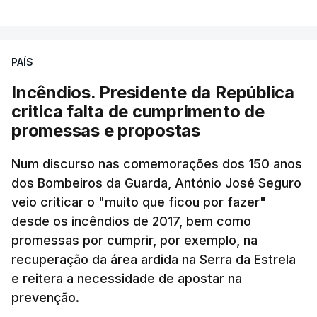
Ao mesmo tempo é também divulgada a realização
de um encontro entre o presidente Masoud
Pezeshkian e o ayatollah Khamenei que,
PAÍS
assinalando o início do terceiro ano de Pezeshkian
à frente do governo, teve na agenda o conflito
Incêndios. Presidente da República
armado com os Estados Unidos e Israel, além das
critica falta de cumprimento de
questões económicas de um país em guerra que
promessas e propostas
se confronta agora com uma inflação de 88%.
Num discurso nas comemorações dos 150 anos
De acordo com a informação oficial, que não indica
dos Bombeiros da Guarda, António José Seguro
onde ou quando decorreu a reunião, Khamenei e
veio criticar o "muito que ficou por fazer"
Pezeshkian discutiram ainda formas de garantir
desde os incêndios de 2017, bem como
recursos e gerir as despesas "em riais, divisas e
promessas por cumprir, por exemplo, na
energia", bem como sobre a cooperação
recuperação da área ardida na Serra da Estrela
económica com parceiros estrangeiros.
e reitera a necessidade de apostar na
prevenção.
Para os Estados Unidos seguiu ainda um recado: