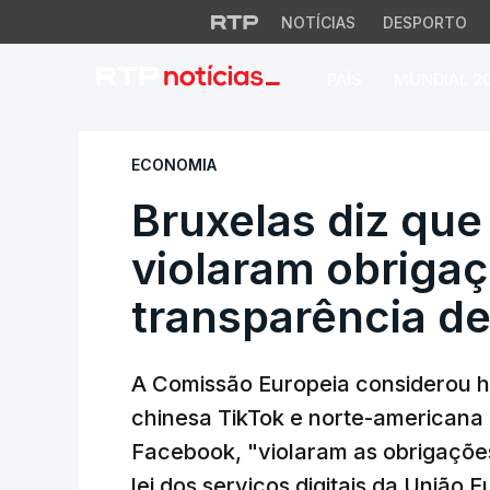
NOTÍCIAS
DESPORTO
PAÍS
MUNDIAL 2
Bruxelas diz que T
ECONOMIA
Bruxelas diz que
violaram obriga
transparência de
A Comissão Europeia considerou ho
chinesa TikTok e norte-americana
Facebook, "violaram as obrigaçõe
lei dos serviços digitais da União E