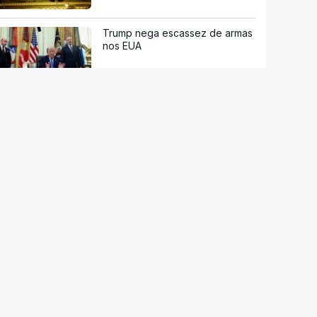
Trump nega escassez de armas
nos EUA
Tribunal de Recurso dos EUA
bloqueia projeto de Trump para
salão de baile
"O rosto foi desfigurado".
Regime talibã inaugurou uma
nova era de mulheres
assassinadas
Meta multada em 492 milhões
de euros nos EUA por danos
causados pelas redes sociais a
jovens