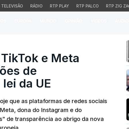
TELEVISÃO
RÁDIO
RTP PLAY
RTP PALCO
RTP ZIG ZA
026
EUROPA
MUNDO
OPINIÃO
VÍDEOS
ÁUDIO
ikTok e Meta violaram o
 TikTok e Meta
ções de
 lei da UE
je que as plataformas de redes sociais
 Meta, dona do Instagram e do
s" de transparência ao abrigo da nova
uropeia.