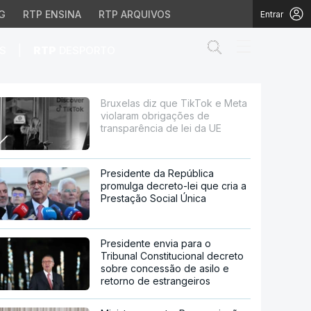
G
RTP ENSINA
RTP ARQUIVOS
Entrar
Abrir campo de
|
S
RTP
DESPORTO
brigações de transparên
Bruxelas diz que TikTok e Meta
violaram obrigações de
transparência de lei da UE
Presidente da República
promulga decreto-lei que cria a
Prestação Social Única
Presidente envia para o
Tribunal Constitucional decreto
sobre concessão de asilo e
retorno de estrangeiros