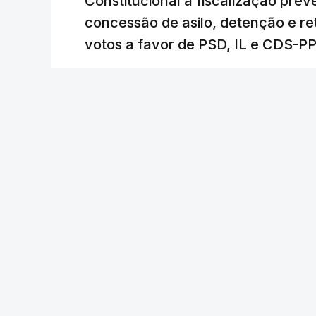
Constitucional a fiscalização pre
concessão de asilo, detenção e r
votos a favor de PSD, IL e CDS-P
RTP
/
atualizado 7 Agosto 2026, 18:31