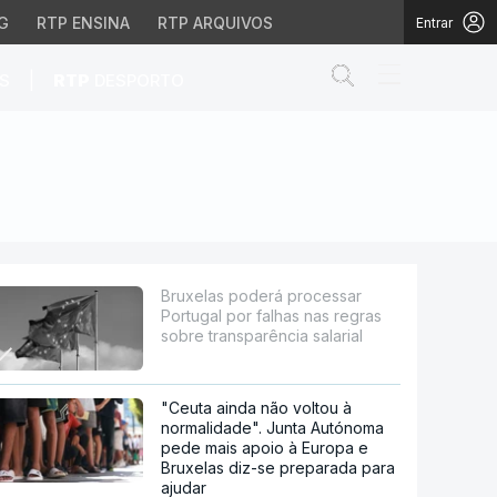
G
RTP ENSINA
RTP ARQUIVOS
Entrar
Abrir campo de
|
S
RTP
DESPORTO
lhas nas regras sobre tr
Bruxelas poderá processar
Portugal por falhas nas regras
sobre transparência salarial
"Ceuta ainda não voltou à
normalidade". Junta Autónoma
pede mais apoio à Europa e
Bruxelas diz-se preparada para
ajudar