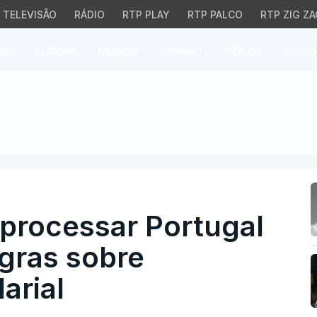
TELEVISÃO
RÁDIO
RTP PLAY
RTP PALCO
RTP ZIG ZA
026
EUROPA
MUNDO
OPINIÃO
VÍDEOS
ÁUDIO
ocessar Portugal por fa
 processar Portugal
egras sobre
arial