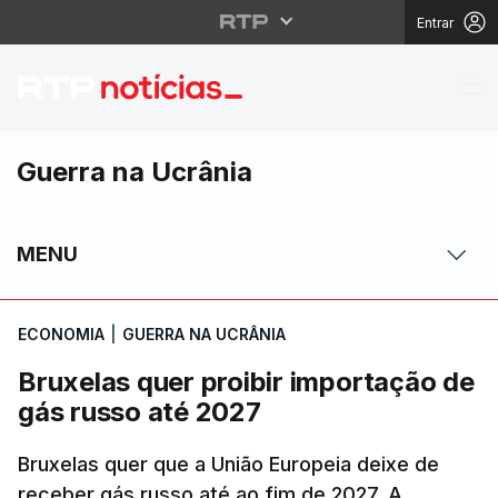
Entrar
Bruxelas quer proibir 
Guerra na Ucrânia
MENU
ECONOMIA
|
GUERRA NA UCRÂNIA
Bruxelas quer proibir importação de
gás russo até 2027
Bruxelas quer que a União Europeia deixe de
receber gás russo até ao fim de 2027. A