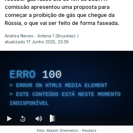
comissão apresentou uma proposta para
começar a proibição de gás que chegue da
Rússia, o que vai ser feito de forma faseada.
Andrea Neves - Antena 1 (Bruxelas)
/
atualizado 17 Junho 2025, 23:39
ERRO
100
ERROR ON HTML5 MEDIA ELEMENT
ESTE CONTEÚDO ESTÁ NESTE MOMENTO
INDISPONÍVEL
Foto: Maxim Shemetov - Reuters