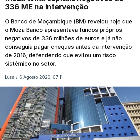
336 ME na intervenção
a 18 de junho e 389 a 25 de março. Segundo
Yevrayev, não houve mortos nem feridos em
O Banco de Moçambique (BM) revelou hoje que
consequência do ataque massivo contra Yaroslavl.
o Moza Banco apresentava fundos próprios
negativos de 336 milhões de euros e já não
"Ardeu uma casa particular, em vários edifícios as
conseguia pagar cheques antes da intervenção
janelas sofreram danos, vários automóveis foram
de 2016, defendendo que evitou um risco
danificados. Todas as vítimas receberão
sistémico no setor.
indemnizações", indicou, ao referir que "em outros
locais também pode haver destroços de drones" .
Lusa
/
6 Agosto 2026, 07:11
Yevrayev acrescentou que devido ao ataque a
circulação na autoestrada para Moscovo foi
interrompida e apelou à população para que "se
abstenha de viagens nesta direção ou nas suas
proximidades ou que escolha uma rota alternativa".
Embora não tenha reconhecido o impacto de