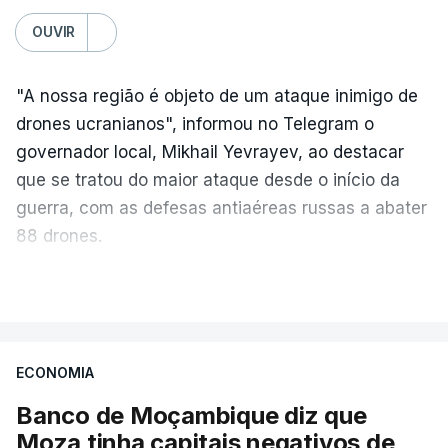
OUVIR
"A nossa região é objeto de um ataque inimigo de
drones ucranianos", informou no Telegram o
governador local, Mikhail Yevrayev, ao destacar
que se tratou do maior ataque desde o início da
guerra, com as defesas antiaéreas russas a abater
88 drones.
Por sua vez, o Ministério da Defesa da Rússia
VER MAIS
reportou hoje o abate de 605 drones ucranianos de
asa fixa sobre 18 regiões russas, a anexada
península da Crimeia e os mares Negro e de Azov.
ECONOMIA
Banco de Moçambique diz que
O ataque ucraniano desta noite superou os
Moza tinha capitais negativos de
recordes anteriores: 556 drones a 17 de maio, 555