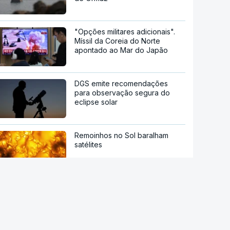
"Opções militares adicionais".
Míssil da Coreia do Norte
apontado ao Mar do Japão
DGS emite recomendações
para observação segura do
eclipse solar
Remoinhos no Sol baralham
satélites
Hipertensão, diabetes e tabaco.
Cientistas identificam três
fatores a controlar para atrasar
a demência