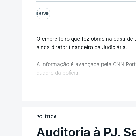
OUVIR
O empreiteiro que fez obras na casa de
ainda diretor financeiro da Judiciária.
A informação é avançada pela CNN Portug
quadro da polícia.
Foi o diretor financeiro, Álvaro Pires, q
V
instalações da Construbarcelos para ac
de droga.
POLÍTICA
Auditoria à PJ. 