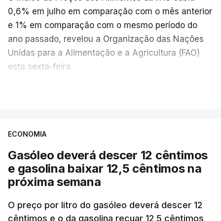
0,6% em julho em comparação com o mês anterior
e 1% em comparação com o mesmo período do
ano passado, revelou a Organização das Nações
Unidas para a Alimentação e a Agricultura (FAO)
esta sexta-feira.
VER MAIS
Os preços globais dos alimentos atingiram o
seu nível mais elevado em três anos e meio,
ECONOMIA
com ondas de calor no Verão e conflitos na
Ucrânia e no Médio Oriente a elevar os
Gasóleo deverá descer 12 cêntimos
custos das colheitas.
e gasolina baixar 12,5 cêntimos na
próxima semana
O índice, que acompanha as variações mensais
de um cabaz de produtos alimentares
O preço por litro do gasóleo deverá descer 12
comercializados internacionalmente, subiu para
cêntimos e o da gasolina recuar 12,5 cêntimos