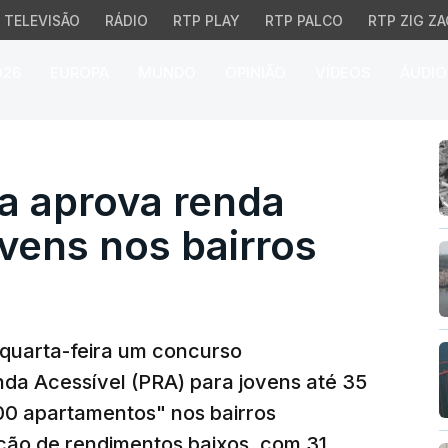
TELEVISÃO
RÁDIO
RTP PLAY
RTP PALCO
RTP ZIG ZA
026
EUROPA
MUNDO
OPINIÃO
VÍDEOS
ÁUDIO
prova renda acessível p
a aprova renda
ovens nos bairros
quarta-feira um concurso
da Acessível (PRA) para jovens até 35
100 apartamentos" nos bairros
ação de rendimentos baixos, com 31