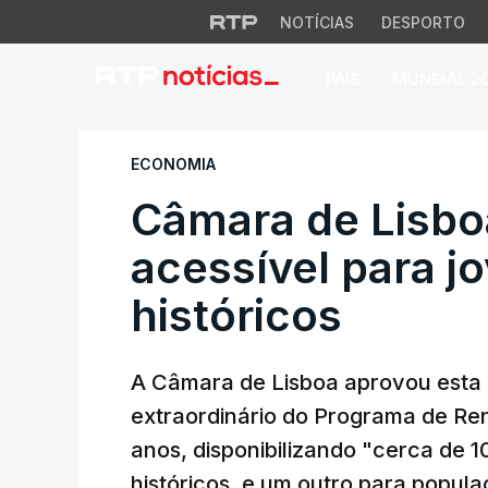
NOTÍCIAS
DESPORTO
PAÍS
MUNDIAL 2
Câmara de Lisboa a
ECONOMIA
Câmara de Lisbo
acessível para j
históricos
A Câmara de Lisboa aprovou esta 
extraordinário do Programa de Ren
anos, disponibilizando "cerca de 
históricos, e um outro para popul