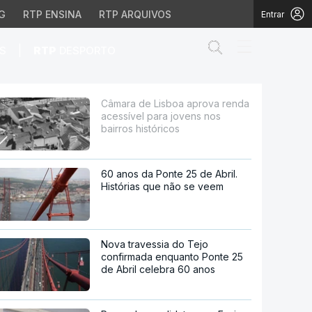
G
RTP ENSINA
RTP ARQUIVOS
Entrar
Abrir campo de
|
S
RTP
DESPORTO
ara jovens nos bairros 
Câmara de Lisboa aprova renda
acessível para jovens nos
bairros históricos
60 anos da Ponte 25 de Abril.
Histórias que não se veem
Nova travessia do Tejo
confirmada enquanto Ponte 25
de Abril celebra 60 anos