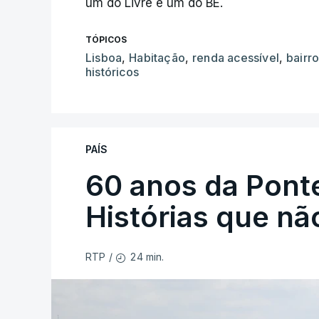
um do Livre e um do BE.
TÓPICOS
Lisboa
,
Habitação
,
renda acessível
,
bairr
históricos
PAÍS
60 anos da Ponte
Histórias que n
24 min.
RTP
/