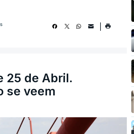
os
 25 de Abril.
ão se veem