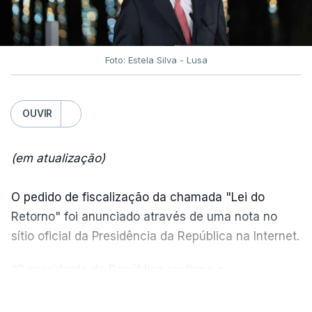
Foto: Estela Silva - Lusa
OUVIR
(em atualização)
O pedido de fiscalização da chamada "Lei do
Retorno" foi anunciado através de uma nota no
sítio oficial da Presidência da República na Internet.
“O presidente da República reafirma
a
necessidade de se combater a imigração ilegal
,
VER MAIS
de se controlar eficazmente a imigração legal e de