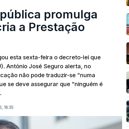
epública promulga
cria a Prestação
ou esta sexta-feira o decreto-lei que
). António José Seguro alerta, no
ficação não pode traduzir-se "numa
que se deve assegurar que "ninguém é
.
, 18:35