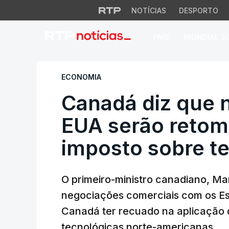
NOTÍCIAS
DESPORTO
PAÍS
MUNDIAL 2
Canadá diz que ne
ECONOMIA
Canadá diz que
EUA serão retom
imposto sobre t
O primeiro-ministro canadiano, M
negociações comerciais com os Es
Canadá ter recuado na aplicação 
tecnológicas norte-americanas.