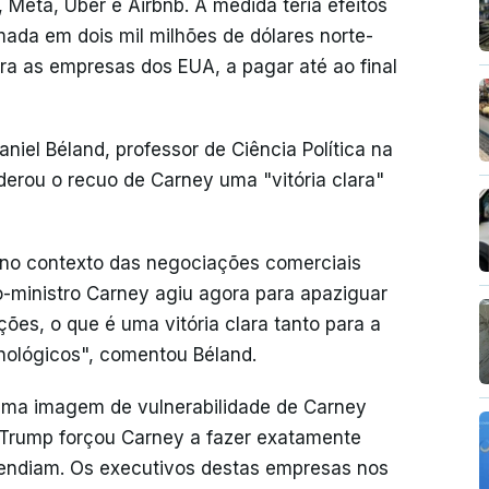
eta, Uber e Airbnb. A medida teria efeitos
mada em dois mil milhões de dólares norte-
ara as empresas dos EUA, a pagar até ao final
niel Béland, professor de Ciência Política na
derou o recuo de Carney uma "vitória clara"
l no contexto das negociações comerciais
o-ministro Carney agiu agora para apaziguar
ões, o que é uma vitória clara tanto para a
nológicos", comentou Béland.
uma imagem de vulnerabilidade de Carney
 Trump forçou Carney a fazer exatamente
tendiam. Os executivos destas empresas nos