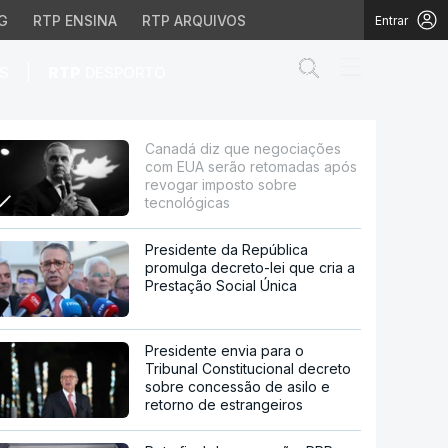
G
RTP ENSINA
RTP ARQUIVOS
Entrar
Abrir campo de
|
S
RTP
DESPORTO
ão retomadas após revo
Canadá diz que negociações
com EUA serão retomadas após
revogar imposto sobre
tecnológicas
Presidente da República
promulga decreto-lei que cria a
Prestação Social Única
Presidente envia para o
Tribunal Constitucional decreto
sobre concessão de asilo e
retorno de estrangeiros