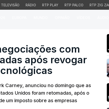
TELEVISÃO
RÁDIO
RTP PLAY
RTP PALCO
RTP ZIG ZA
026
EUROPA
MUNDO
OPINIÃO
VÍDEOS
ÁUDIO
gociações com EUA ser
 negociações com
adas após revogar
ecnológicas
ark Carney, anunciou no domingo que as
tados Unidos foram retomadas, após o
de um imposto sobre as empresas