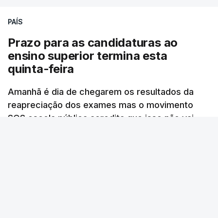
do arquipélago dos Açores.
PAÍS
A ilha mais atingida pela forte trovoada foi a do
Prazo para as candidaturas ao
Pico.
ensino superior termina esta
quinta-feira
ERRO
100
Amanhã é dia de chegarem os resultados da
ERROR ON HTML5 MEDIA ELEMENT
reapreciação dos exames mas o movimento
SOS escola pública acredita que isso não vai
ESTE CONTEÚDO ESTÁ NESTE
acontecer. Termina hoje o prazo das
MOMENTO INDISPONÍVEL
candidaturas de acesso ao ensino superior.
RTP
/
6 Agosto 2026, 13:14