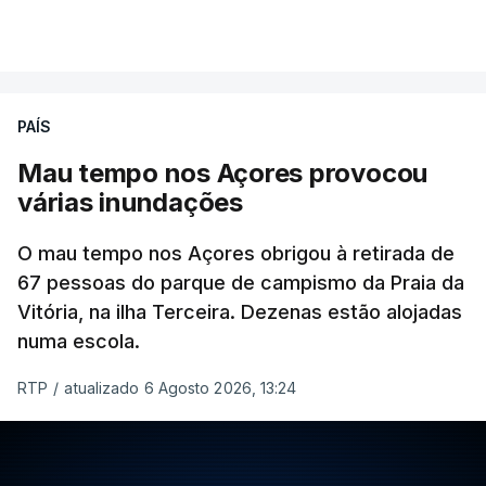
ERROR ON HTML5 MEDIA ELEMENT
VER MAIS
ESTE CONTEÚDO ESTÁ NESTE
MOMENTO INDISPONÍVEL
PAÍS
Mau tempo nos Açores provocou
várias inundações
O mau tempo nos Açores obrigou à retirada de
67 pessoas do parque de campismo da Praia da
Vitória, na ilha Terceira. Dezenas estão alojadas
numa escola.
RTP
/
atualizado 6 Agosto 2026, 13:24