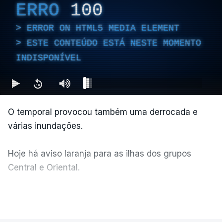
ERRO
100
ERROR ON HTML5 MEDIA ELEMENT
ESTE CONTEÚDO ESTÁ NESTE MOMENTO
INDISPONÍVEL
O temporal provocou também uma derrocada e
várias inundações.
Hoje há aviso laranja para as ilhas dos grupos
Central e Oriental.
Durante a noite e a manhã foram registadas 19 mil
VER MAIS
descargas elétricas, nos grupos central e oriental