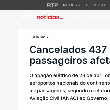
NOTÍCIAS
DESPORTO
PAÍS
MUNDIAL 2
Cancelados 437 vo
ECONOMIA
Cancelados 437 
passageiros afe
O apagão elétrico de 28 de abril 
aeroportos nacionais do continent
mil passageiros, segundo o relató
Aviação Civil (ANAC) ao Governo.