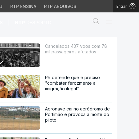
G
RTP ENSINA
RTP ARQUIVOS
Entrar
Abrir campo de
|
S
RTP
DESPORTO
ros afetados
Cancelados 437 voos com 78
mil passageiros afetados
PR defende que é preciso
"combater ferozmente a
imigração ilegal"
Aeronave cai no aeródromo de
Portimão e provoca a morte do
piloto