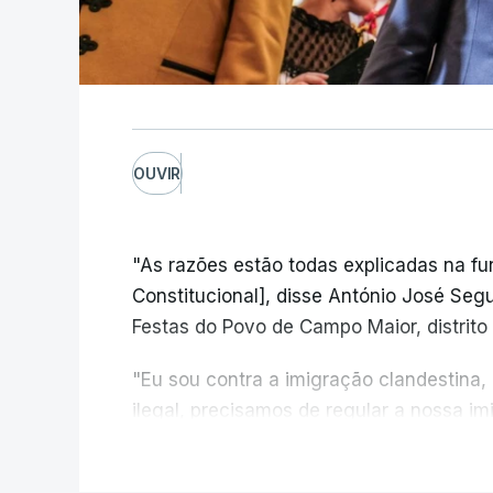
OUVIR
"As razões estão todas explicadas na f
Constitucional], disse António José Segur
Festas do Povo de Campo Maior, distrito 
"Eu sou contra a imigração clandestina,
ilegal, precisamos de regular a nossa i
fronteiras e nada disto é incompatível 
V
designadamente menores e crianças", a