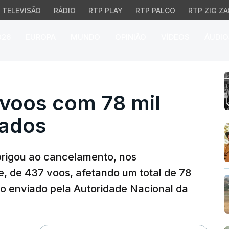
TELEVISÃO
RÁDIO
RTP PLAY
RTP PALCO
RTP ZIG ZA
026
EUROPA
MUNDO
OPINIÃO
VÍDEOS
ÁUDIO
os com 78 mil passagei
voos com 78 mil
tados
obrigou ao cancelamento, nos
e, de 437 voos, afetando um total de 78
rio enviado pela Autoridade Nacional da