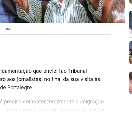
Lusa
undamentação que enviei [ao Tribunal
o aos jornalistas, no final da sua visita às
de Portalegre.
 é preciso combater ferozmente a imigração
migração e precisamos de defender as nossas
com tratarmos com dignidade as pessoas,
ER MAIS
crescentou.