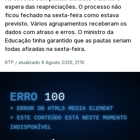
espera das reapreciações. O processo não
ficou fechado na sexta-feira como estava
previsto. Vários agrupamentos receberam os
dados com atraso e erros. O ministro da
Educação tinha garantido que as pautas seriam
todas afixadas na sexta-feira.
RTP
/
atualizado 8 Agosto 2026, 21:10
ERRO
100
ERROR ON HTML5 MEDIA ELEMENT
ESTE CONTEÚDO ESTÁ NESTE MOMENTO
INDISPONÍVEL