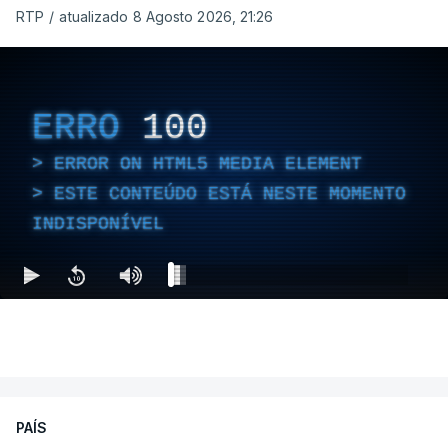
RTP
/
atualizado 8 Agosto 2026, 21:26
ERRO
100
ERROR ON HTML5 MEDIA ELEMENT
ESTE CONTEÚDO ESTÁ NESTE MOMENTO
INDISPONÍVEL
PAÍS