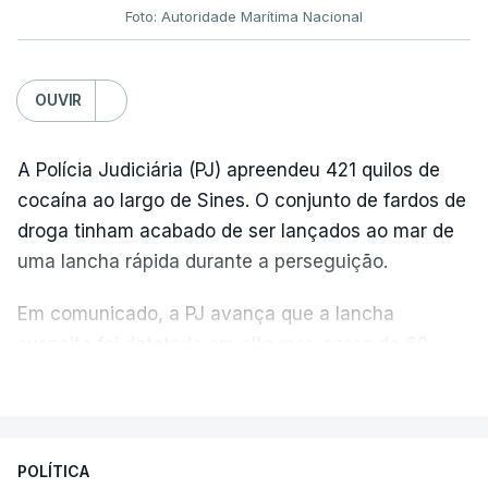
Foto: Autoridade Marítima Nacional
OUVIR
A Polícia Judiciária (PJ) apreendeu 421 quilos de
cocaína ao largo de Sines. O conjunto de fardos de
droga tinham acabado de ser lançados ao mar de
uma lancha rápida durante a perseguição.
Em comunicado, a PJ avança que a lancha
suspeita foi detetada em alto mar, cerca de 60
milhas náuticas ao largo de Sines.
VER MAIS
A apreensão aconteceu na tarde desta sexta-feira,
desencadeando uma ação de prevenção
POLÍTICA
desencadeada pela Polícia Judiciária, em