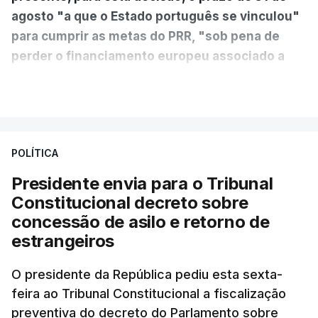
agosto "a que o Estado português se vinculou"
para cumprir as metas do PRR, "sob pena de
perder o financiamento europeu associado a
essa reforma específica".
VER MAIS
António José Seguro entende que a reforma reúne
treze apoios sociais "num só" e pretende "tornar o
POLÍTICA
sistema mais simples, mais justo e transparente".
Presidente envia para o Tribunal
"Sempre que seja possível reduzir burocracias,
Constitucional decreto sobre
eliminar sobreposições e garantir que os apoios
concessão de asilo e retorno de
chegam a quem mais necessita, estaremos a dar
estrangeiros
um passo na direção certa", argumenta o
O presidente da República pediu esta sexta-
Presidente da República.
feira ao Tribunal Constitucional a fiscalização
preventiva do decreto do Parlamento sobre