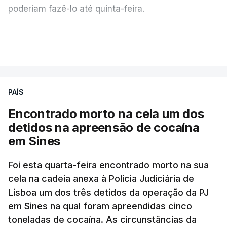
poderiam fazê-lo até quinta-feira.
A intenção era que os resultados fossem
VER MAIS
publicados no dia seguinte (sexta-feira), o que
poderá não acontecer.
PAÍS
No domingo, estavam concluídos cerca de 50 por
cento dos mais de 20 mil pedidos de reapreciação,
Encontrado morto na cela um dos
mas Cristina Mota, porta-voz da Missão Escola
detidos na apreensão de cocaína
Pública, tem dúvidas de que o processo esteja
em Sines
concluído a tempo.
Foi esta quarta-feira encontrado morto na sua
cela na cadeia anexa à Polícia Judiciária de
"Durante o fim de semana e nos últimos dias,
Lisboa um dos três detidos da operação da PJ
apercebamo-nos que ainda estão a ser
em Sines na qual foram apreendidas cinco
convocados professores para reapreciações"
,
toneladas de cocaína. As circunstâncias da
disse a professora à agência Lusa.
"Será