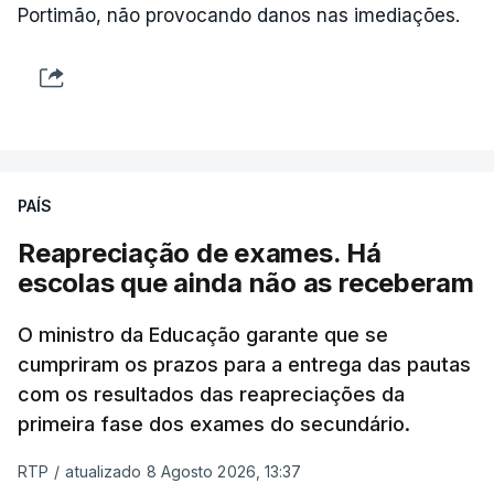
do Chega.
Portimão, não provocando danos nas imediações.
Na nota que acompanha esta decisão, o
Presidente da República, apesar de considerar
necessário combater a imigração ilegal e garantir a
defesa das fronteiras portuguesas, argumenta que
isso "não é incompatível com a dignidade
PAÍS
humana".
Reapreciação de exames. Há
O decreto, que visa assegurar a execução de
escolas que ainda não as receberam
regulamentos e transpor diretivas da União
Europeia, contém alterações ao regime de
O ministro da Educação garante que se
acolhimento de estrangeiros ou apátridas em
cumpriram os prazos para a entrega das pautas
com os resultados das reapreciações da
centros de instalação temporária, ao regime
primeira fase dos exames do secundário.
jurídico de entrada, permanência, saída e
afastamento de estrangeiros do território nacional
RTP
/
atualizado 8 Agosto 2026, 13:37
e à lei sobre concessão de asilo.