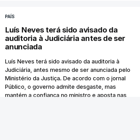
ARTIGOS RELACIONADOS
PAÍS
Luís Neves terá sido avisado da
"Lei do Retorno".
auditoria à Judiciária antes de ser
Comunidades estrangeiras
anunciada
em Portugal apoiam decisão
de Seguro
Luís Neves terá sido avisado da auditoria à
atualizado 8 Agosto 2026, 13:36
Judiciária, antes mesmo de ser anunciada pelo
Ministério da Justiça. De acordo com o jornal
"Lei do Retorno". Chega
Público, o governo admite desgaste, mas
considera envio para TC do
mantém a confiança no ministro e aposta nas
diploma "tipo de atos
políticos irresponsáveis"
investigações para preservar a PJ.
8 Agosto 2026, 10:04
RTP Notícias
/
atualizado 8 Agosto 2026, 13:38
Presidente envia para o
Tribunal Constitucional