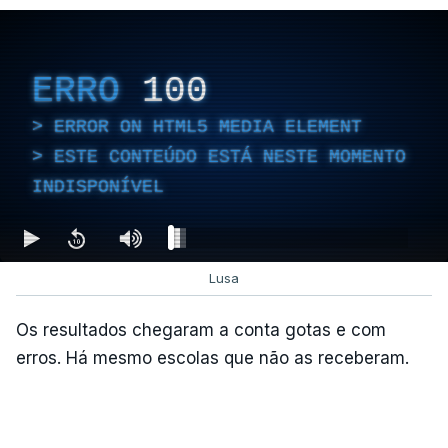
Entre outras alterações, o prazo de colocação de
cidadãos estrangeiros em centros de instalação
ERRO
100
temporária é alargado para um período máximo de
180 dias, prorrogáveis por igual período.
ERROR ON HTML5 MEDIA ELEMENT
ESTE CONTEÚDO ESTÁ NESTE MOMENTO
INDISPONÍVEL
c/Lusa
Lusa
Os resultados chegaram a conta gotas e com
erros. Há mesmo escolas que não as receberam.