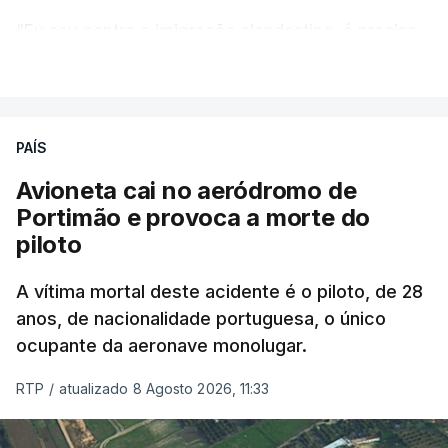
"Eu sou contra a imigração clandestina, é preciso
combater ferozmente a imigração ilegal,
VER MAIS
precisamos de regular a nossa imigração e
precisamos de defender as nossas fronteiras e
nada disto é incompatível com tratarmos com
PAÍS
dignidade as pessoas, designadamente menores e
Avioneta cai no aeródromo de
crianças", acrescentou.
Portimão e provoca a morte do
piloto
António José Seguro mostrou dúvidas sobre se é
garantido o superior interesse da criança.
A vítima mortal deste acidente é o piloto, de 28
anos, de nacionalidade portuguesa, o único
ocupante da aeronave monolugar.
ERRO
100
RTP
/
atualizado 8 Agosto 2026, 11:33
ERROR ON HTML5 MEDIA ELEMENT