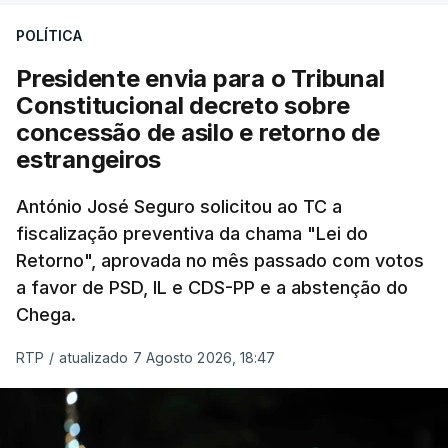
treze apoios sociais "num só" e pretende "tornar o
POLÍTICA
sistema mais simples, mais justo e transparente".
Presidente envia para o Tribunal
"Sempre que seja possível reduzir burocracias,
Constitucional decreto sobre
eliminar sobreposições e garantir que os apoios
concessão de asilo e retorno de
chegam a quem mais necessita, estaremos a dar
estrangeiros
um passo na direção certa", argumenta o
António José Seguro solicitou ao TC a
Presidente da República.
fiscalização preventiva da chama "Lei do
Retorno", aprovada no mês passado com votos
Assegurar que "ninguém é
a favor de PSD, IL e CDS-PP e a abstenção do
prejudicado"
Chega.
RTP
/
atualizado 7 Agosto 2026, 18:47
O Preisdente deixa, no entanto, deixa alguns
avisos:
uma reforma desta dimensão "deve ter