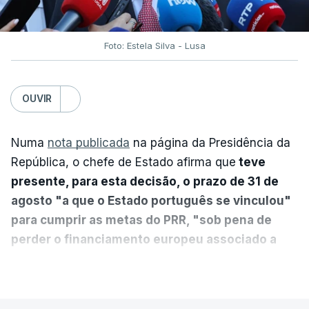
Foto: Estela Silva - Lusa
OUVIR
Numa
nota publicada
na página da Presidência da
República, o chefe de Estado afirma que
teve
presente, para esta decisão, o prazo de 31 de
agosto "a que o Estado português se vinculou"
para cumprir as metas do PRR, "sob pena de
perder o financiamento europeu associado a
essa reforma específica".
VER MAIS
António José Seguro entende que a reforma reúne