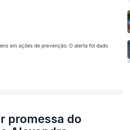
ns em ações de prevenção. O alerta foi dado
de casa por causa dos violentos incêndios no
ER MAIS
ir promessa do