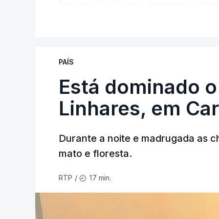
Éum cenário de terror, descreve o primei
V
PAÍS
Está dominado o
ERRO
100
Linhares, em Ca
ERROR ON HTML5 MEDIA ELEMEN
ESTE CONTEÚDO ESTÁ NESTE MO
Durante a noite e madrugada as 
mato e floresta.
17 min.
RTP
/