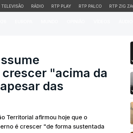
TELEVISÃO
RÁDIO
RTP PLAY
RTP PALCO
RTP ZIG ZA
026
EUROPA
MUNDO
OPINIÃO
VÍDEOS
ÁUDIO
sume compromisso de cr
 assume
crescer "acima da
 apesar das
 Territorial afirmou hoje que o
erno é crescer "de forma sustentada