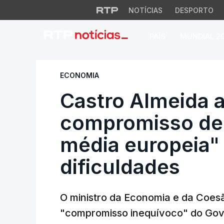
NOTÍCIAS
DESPORTO
PAÍS
MUNDIAL 2
Castro Almeida as
ECONOMIA
Castro Almeida
compromisso de 
média europeia"
dificuldades
O ministro da Economia e da Coesão
"compromisso inequívoco" do Gov