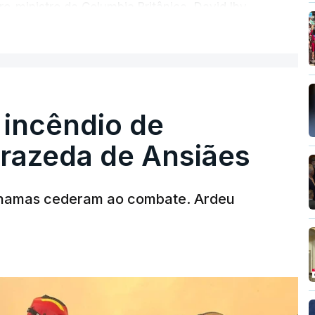
ro-ministro da Columbia Britânica, David Iby.
ER MAIS
 incêndio de
rrazeda de Ansiães
T
MENTO INDISPONÍVEL
chamas cederam ao combate. Ardeu