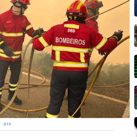
vai levar dias ou semanas para controlar o
ão no terreno no combate às chamas.
RTP