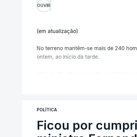
OUVIR
(em atualização)
No terreno mantêm-se mais de 240 home
ontem, ao início da tarde.
Mais de 20 mil pessoas foram retiradas 
Canadá
V
POLÍTICA
Ficou por cumpr