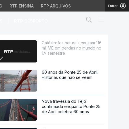
G
RTP ENSINA
RTP ARQUIVOS
Entrar
Abrir campo de
|
S
RTP
DESPORTO
m perdas no mundo no 1
Catástrofes naturais causam 116
mil ME em perdas no mundo no
1.º semestre
60 anos da Ponte 25 de Abril.
Histórias que não se veem
Nova travessia do Tejo
confirmada enquanto Ponte 25
de Abril celebra 60 anos