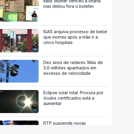
Itália. Mulher venceu a lotaria
mas deitou fora o boletim
IGAS arquiva processo de bebé
que morreu após a mãe ir a
cinco hospitais
Dez anos de radares. Mais de
3,6 milhões apanhados em
excesso de velocidade
Eclipse solar total. Procura por
óculos certificados está a
aumentar
RTP suspende novas
atribuições de subsídios
questionados em auditoria da