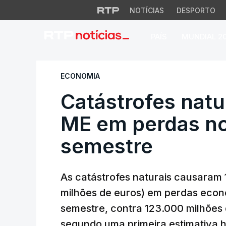
NOTÍCIAS
DESPORTO
PAÍS
MUNDIAL 2
Catástrofes natur
ECONOMIA
Catástrofes natu
ME em perdas no
semestre
As catástrofes naturais causaram 
milhões de euros) em perdas econó
semestre, contra 123.000 milhões
segundo uma primeira estimativa h