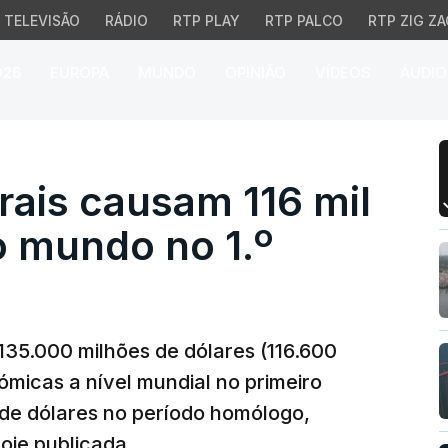
TELEVISÃO
RÁDIO
RTP PLAY
RTP PALCO
RTP ZIG ZA
026
EUROPA
MUNDO
OPINIÃO
VÍDEOS
ÁUDIO
ais causam 116 mil ME e
rais causam 116 mil
 mundo no 1.º
135.000 milhões de dólares (116.600
micas a nível mundial no primeiro
 de dólares no período homólogo,
oje publicada.