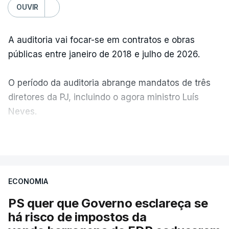
OUVIR
A auditoria vai focar-se em contratos e obras
públicas entre janeiro de 2018 e julho de 2026.
O período da auditoria abrange mandatos de três
diretores da PJ, incluindo o agora ministro Luís
Neves.
VER MAIS
A Judiciária confirma que foi o atual diretor quem
sugeriu esta auditoria e que a ministra concordou.
ECONOMIA
Não há prazos fixados para a conclusão desta
avaliação à Polícia Judiciária.
PS quer que Governo esclareça se
há risco de impostos da
Do início da polémica com a revelação de obras a