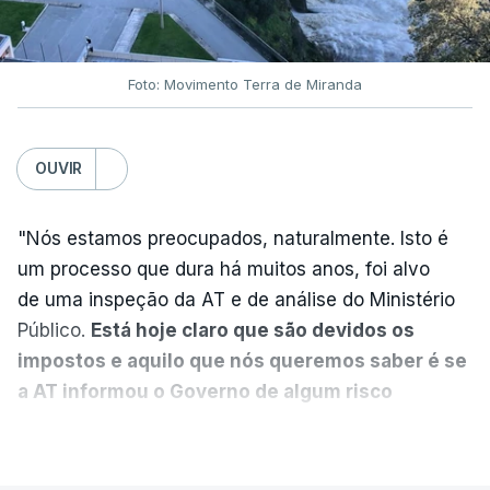
DST
7 Agosto 2026, 20:28
Foto: Movimento Terra de Miranda
Partidos criticam silêncio de
Luís Montenegro nas
polémicas com Luís Neves
OUVIR
atualizado 7 Agosto 2026, 21:04
"Nós estamos preocupados, naturalmente. Isto é
Diretor financeiro da PJ
um processo que dura há muitos anos, foi alvo
nega que Construbarcelos
tenha feito obras na casa
de uma inspeção da AT e de análise do Ministério
onde vive
Público.
Está hoje claro que são devidos os
atualizado 7 Agosto 2026, 15:56
impostos e aquilo que nós queremos saber é se
a AT informou o Governo de algum risco
Auditoria à PJ foi pedida por
caducidade
", disse, em declarações à Lusa, o
VER MAIS
atual diretor
deputado do PS Miguel Costa Matos.
atualizado 7 Agosto 2026, 20:20