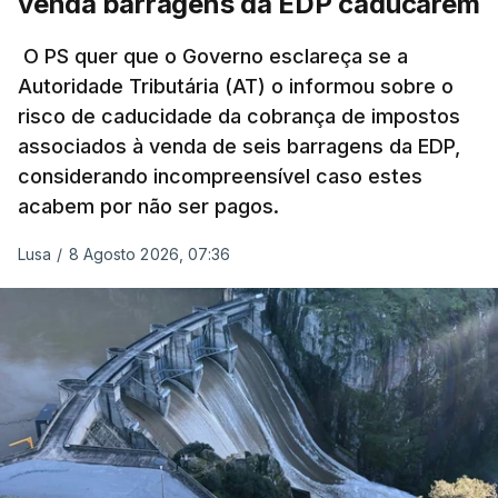
venda barragens da EDP caducarem
título pessoal, numa propriedade no Alentejo, feitas
pelo mesmo empreiteiro contratado 17 vezes para
O PS quer que o Governo esclareça se a
Autoridade Tributária (AT) o informou sobre o
obras na Polícia Judiciária (PJ) até aos últimos dias,
risco de caducidade da cobrança de impostos
em que até do Governo surgiram ordens para mais
associados à venda de seis barragens da EDP,
inquéritos e averiguações aos seus mandatos à
considerando incompreensível caso estes
frente da polícia criminal, Luís Neves está há
acabem por não ser pagos.
praticamente um mês sem sair do topo das
notícias.
Lusa
/
8 Agosto 2026, 07:36
ARTIGOS RELACIONADOS
Nova polémica com Luís
Neves. Ministro nega
favorecimento a construtora