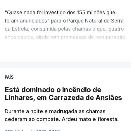
"Quase nada foi investido dos 155 milhões que
foram anunciados" para o Parque Natural da Serra
da Estrela, consumida pelas chamas e que, quatro
anos depois, ainda tem promessas de recuperação
por cumprir.
VER MAIS
ERRO
100
PAÍS
ERROR ON HTML5 MEDIA ELEMENT
Está dominado o incêndio de
Linhares, em Carrazeda de Ansiães
ESTE CONTEÚDO ESTÁ NESTE
MOMENTO INDISPONÍVEL
Durante a noite e madrugada as chamas
cederam ao combate. Ardeu mato e floresta.