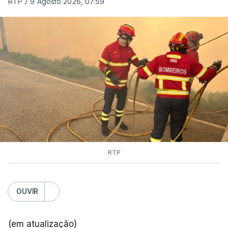
RTP
/
9 Agosto 2026, 07:59
RTP
OUVIR
(em atualização)