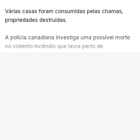
Várias casas foram consumidas pelas chamas,
propriedades destruídas.
A polícia canadiana investiga uma possível morte
no violento incêndio que lavra perto de
Summerland.
VER MAIS
Éum cenário de terror, descreve o primeiro-ministro
da Columbia Britânica, David Iby.
MUNDO
Do Atlântico aos Balcãs. Europa
ERRO
100
regista grandes fogos florestais
ERROR ON HTML5 MEDIA ELEMENT
As chamas obrigaram à evacuação de dezenas
ESTE CONTEÚDO ESTÁ NESTE