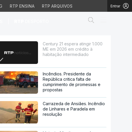
G
RTP ENSINA
RTP ARQUIVOS
Entrar
Abrir campo de
|
S
RTP
DESPORTO
26 em crédito à habitaç
Century 21 espera atingir 1.000
ME em 2026 em crédito à
habitação intermediado
Incêndios. Presidente da
República critica falta de
cumprimento de promessas e
propostas
Carrazeda de Ansiães. Incêndio
de Linhares e Paradela em
resolução