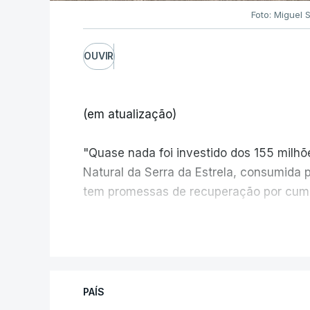
Foto: Miguel 
OUVIR
(em atualização)
"Quase nada foi investido dos 155 milh
Natural da Serra da Estrela, consumida 
tem promessas de recuperação por cump
V
PAÍS