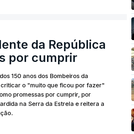
dente da República
s por cumprir
os 150 anos dos Bombeiros da
riticar o "muito que ficou por fazer"
como promessas por cumprir, por
rdida na Serra da Estrela e reitera a
nção.