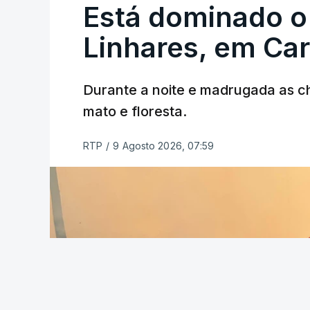
Está dominado o
ERRO
100
ERROR ON HTML5 MEDIA ELEMEN
Linhares, em Ca
ESTE CONTEÚDO ESTÁ NESTE MO
Durante a noite e madrugada as 
mato e floresta.
RTP
/
9 Agosto 2026, 07:59