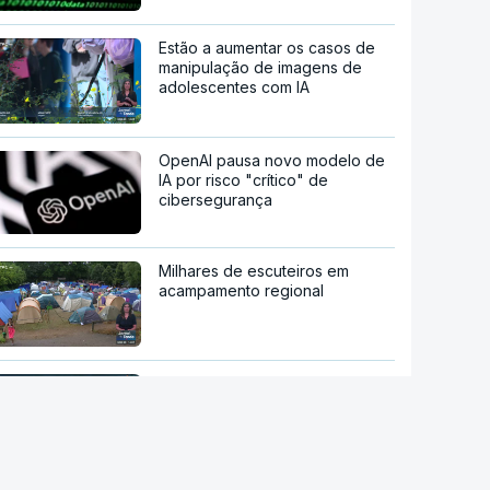
Estão a aumentar os casos de
manipulação de imagens de
adolescentes com IA
OpenAI pausa novo modelo de
IA por risco "crítico" de
cibersegurança
Milhares de escuteiros em
acampamento regional
Moledo é o "lugar de verão" de
milhares de pessoas