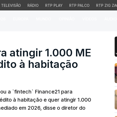
TELEVISÃO
RÁDIO
RTP PLAY
RTP PALCO
RTP ZIG ZA
026
EUROPA
MUNDO
OPINIÃO
VÍDEOS
ÁUDIO
atingir 1.000 ME em 20
a atingir 1.000 ME
ito à habitação
çou a `fintech` Finance21 para
dito à habitação e quer atingir 1.000
ediado em 2026, disse o diretor do