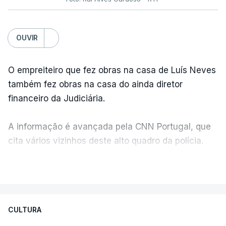
OUVIR
O empreiteiro que fez obras na casa de Luís Neves
também fez obras na casa do ainda diretor
financeiro da Judiciária.
A informação é avançada pela CNN Portugal, que
cita vários vizinhos deste alto quadro da polícia.
VER MAIS
Foi o diretor financeiro, Álvaro Pires, que assumiu a
responsabilidade de sugerir as instalações da
Construbarcelos para acolher um atrelado
CULTURA
apreendido numa operação de droga.