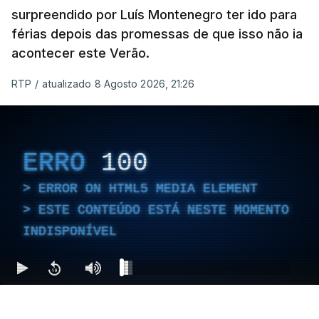
surpreendido por Luís Montenegro ter ido para
férias depois das promessas de que isso não ia
acontecer este Verão.
RTP
/
atualizado 8 Agosto 2026, 21:26
ERRO
100
ERROR ON HTML5 MEDIA ELEMENT
ESTE CONTEÚDO ESTÁ NESTE MOMENTO
INDISPONÍVEL