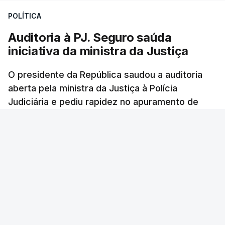
Construbarcelos para acolher um atrelado
POLÍTICA
apreendido numa operação de droga.
Auditoria à PJ. Seguro saúda
iniciativa da ministra da Justiça
O presidente da República saudou a auditoria
aberta pela ministra da Justiça à Polícia
Judiciária e pediu rapidez no apuramento de
resultados. António José Seguro avisou que
cabe a todos os que ocupam cargos públicos
defenderem as instituições democráticas.
RTP
/
6 Agosto 2026, 20:23
ERRO
100