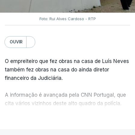
Foto: Rui Alves Cardoso - RTP
OUVIR
O empreiteiro que fez obras na casa de Luís Neves
também fez obras na casa do ainda diretor
financeiro da Judiciária.
A informação é avançada pela CNN Portugal, que
cita vários vizinhos deste alto quadro da polícia.
VER MAIS
Foi o diretor financeiro, Álvaro Pires, que assumiu a
responsabilidade de sugerir as instalações da